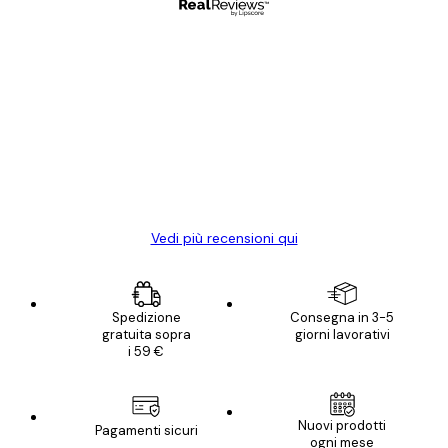
Acquirente verificato
recensioni
dei
Poster davvero bellissimi e di alta qualità!
clienti
Con queste fotografie il nostro spazio è
diventato ancora più bello! Vi ringrazio e
con piacere ho fatto un altro ordine!
15 mag
Elena A
Vedi più recensioni qui
Spedizione
Consegna in 3-5
gratuita sopra
giorni lavorativi
i 59 €
Nuovi prodotti
Pagamenti sicuri
ogni mese