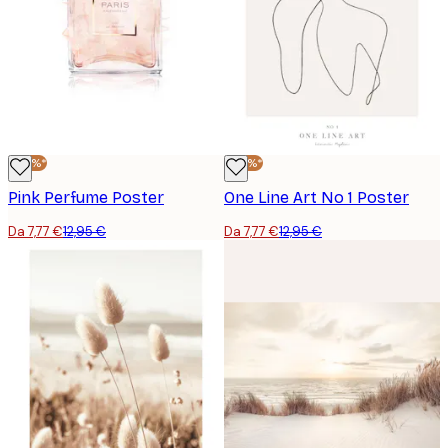
-40%*
-40%*
Pink Perfume Poster
One Line Art No 1 Poster
Da 7,77 €
12,95 €
Da 7,77 €
12,95 €