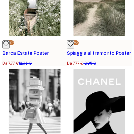
-40%*
-40%*
Barca Estate Poster
Spiaggia al tramonto Poster
Da 7,77 €
12,95 €
Da 7,77 €
12,95 €