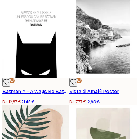
-40%*
-40%*
Batman™ - Always Be Batman Poster
Vista di Amalfi Poster
Da 12,87 €
21,45 €
Da 7,77 €
12,95 €