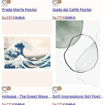
-40%*
-40%*
Prada Marfa Poster
Guida del Caffè Poster
Da 3,87 €
6,45 €
Da 7,77 €
12,95 €
-40%*
-40%*
Hokusai - The Great Wave Landscape Poster
Soft Impressions No1 Poster
Da 7,77 €
12,95 €
Da 7,77 €
12,95 €