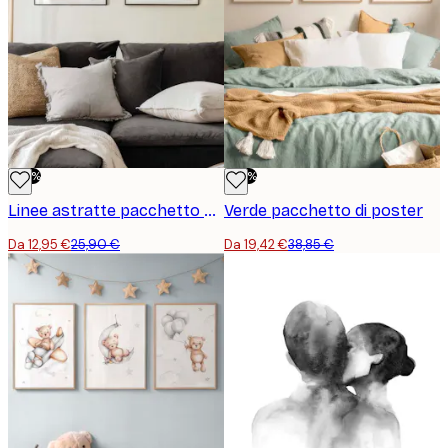
preferiti. Buono shopping!
-50%
-50%
Linee astratte pacchetto di poster
Verde pacchetto di poster
Da 12,95 €
25,90 €
Da 19,42 €
38,85 €