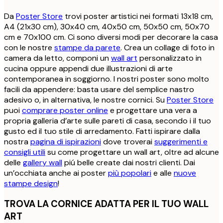
Da
Poster Store
trovi poster artistici nei formati 13x18 cm,
A4 (21x30 cm), 30x40 cm, 40x50 cm, 50x50 cm, 50x70
cm e 70x100 cm. Ci sono diversi modi per decorare la casa
con le nostre
stampe da parete
. Crea un collage di foto in
camera da letto, componi un
wall art
personalizzato in
cucina oppure appendi due illustrazioni di arte
contemporanea in soggiorno. I nostri poster sono molto
facili da appendere: basta usare del semplice nastro
adesivo o, in alternativa, le nostre cornici. Su
Poster Store
puoi
comprare poster online
e progettare una vera a
propria galleria d’arte sulle pareti di casa, secondo i il tuo
gusto ed il tuo stile di arredamento. Fatti ispirare dalla
nostra
pagina di ispirazioni
dove troverai
suggerimenti e
consigli utili
su come progettare un wall art, oltre ad alcune
delle
gallery wall
piú belle create dai nostri clienti. Dai
un’occhiata anche ai poster
più popolari
e alle
nuove
stampe design
!
TROVA LA CORNICE ADATTA PER IL TUO WALL
ART