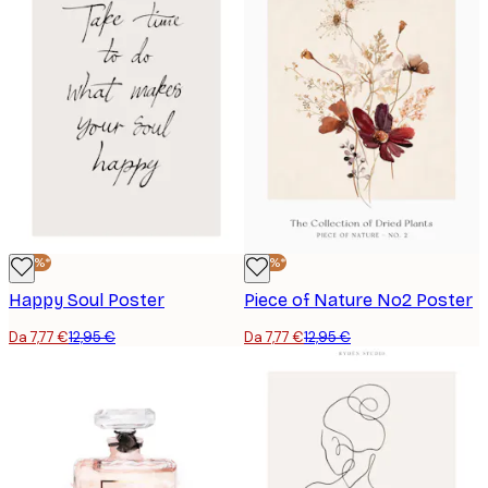
-40%*
-40%*
Happy Soul Poster
Piece of Nature No2 Poster
Da 7,77 €
12,95 €
Da 7,77 €
12,95 €