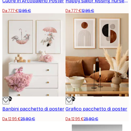
Cuore in Arcobaleno Poster
Happy sailor kissing nurse Poster
Da 7,77 €
12,95 €
Da 7,77 €
12,95 €
-50%
-50%
Banbini pacchetto di poster
Grafico pacchetto di poster
Da 12,95 €
25,90 €
Da 12,95 €
25,90 €