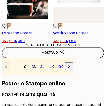
-40%*
-40%*
Espresso Poster
Vestito rosa Poster
Da 7,77 €
12,95 €
Da 7,77 €
12,95 €
MOSTRANDO 48 DEL 9328 PRODOTTI
MOSTRA DI PIÙ
2
3
4
…
195
1
Poster e Stampe online
POSTER DI ALTA QUALITÀ
La nostra collezione comprende poster e quadri moderni