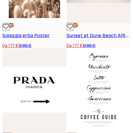
-40%*
-40%*
Spiaggia erba Poster
Sunset at Dune Beach Affiche
Da 7,77 €
12,95 €
Da 7,77 €
12,95 €