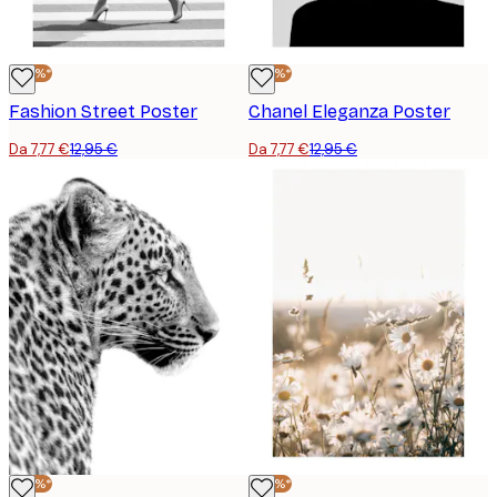
-40%*
-40%*
Fashion Street Poster
Chanel Eleganza Poster
Da 7,77 €
12,95 €
Da 7,77 €
12,95 €
-40%*
-40%*