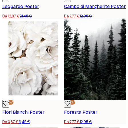
Leopardo Poster
Campo di Margherite Poster
Da 12,87 €
21,45 €
Da 7,77 €
12,95 €
-40%*
-40%*
Fiori Bianchi Poster
Foresta Poster
Da 3,87 €
6,45 €
Da 7,77 €
12,95 €