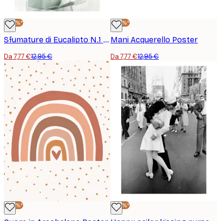
-40%*
-40%*
Sfumature di Eucalipto N.1 Poster
Mani Acquerello Poster
Da 7,77 €
12,95 €
Da 7,77 €
12,95 €
-40%*
-40%*