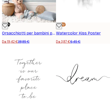
-50%
-40%*
Orsacchiotti per bambini pacchetto di poster
Watercolor Kiss Poster
Da 19,42 €
38,85 €
Da 3,87 €
6,45 €