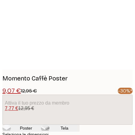
Product
images
Momento Caffè Poster
9,07 €
12,95 €
-30%*
Attiva il tuo prezzo da membro
7,77 €
12,95 €
Poster
Tela
Seleziona le dimensioni