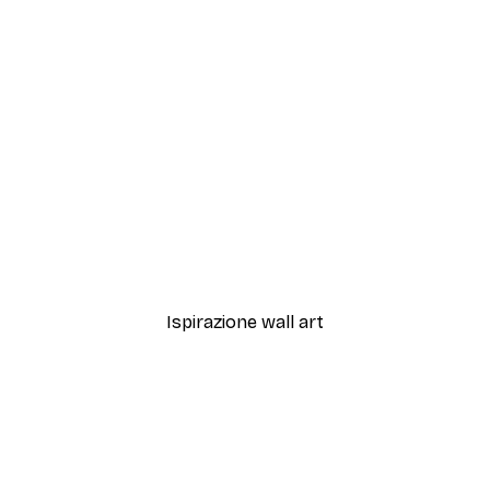
-30%*
s Mood Poster
Albero di Limone Astratt
Da 9,07 €
12,95 €
Ispirazione wall art