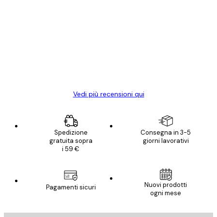
Acquirente verificato
recensioni
dei
Poster davvero bellissimi e di alta qualità!
clienti
Con queste fotografie il nostro spazio è
diventato ancora più bello! Vi ringrazio e
con piacere ho fatto un altro ordine!
15 mag
Elena A
Vedi più recensioni qui
Spedizione
Consegna in 3-5
gratuita sopra
giorni lavorativi
i 59 €
Nuovi prodotti
Pagamenti sicuri
ogni mese