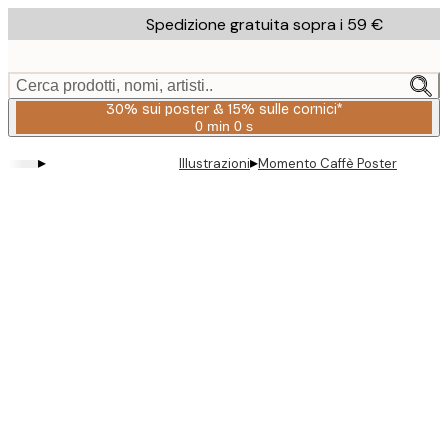
Skip
Spedizione gratuita sopra i 59 €
to
main
content.
Cerca prodotti, nomi, artisti..
30% sui poster & 15% sulle cornici*
0 min
0 s
Valido
fino
▸
▸
Illustrazioni
Momento Caffè Poster
a:
2026-
08-
06