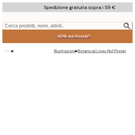
Skip
Spedizione gratuita sopra i 59 €
to
main
content.
Cerca prodotti, nomi, artisti..
40% sui Poster*
▸
▸
Illustrazioni
Botanical Lines No1 Poster