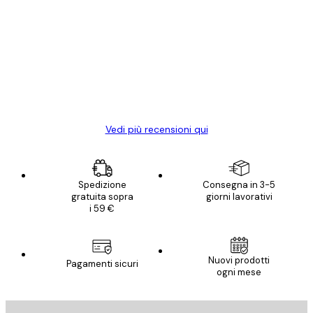
recensioni
dei
Poster davvero bellissimi e di alta qualità!
clienti
Con queste fotografie il nostro spazio è
diventato ancora più bello! Vi ringrazio e
con piacere ho fatto un altro ordine!
15 mag
Elena A
Vedi più recensioni qui
Spedizione
Consegna in 3-5
gratuita sopra
giorni lavorativi
i 59 €
Nuovi prodotti
Pagamenti sicuri
ogni mese