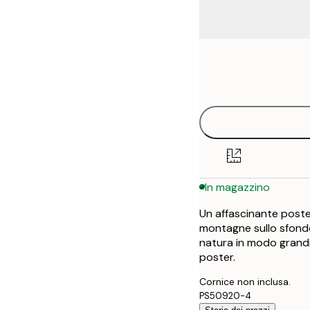
Frame
21x30 cm
options
30x40 cm
40x50 cm
50x50 cm
In magazzino
50x70 cm
Un affascinante poster
70x100 cm
montagne sullo sfondo. 
natura in modo grandi
100x150 cm
poster.
Cornice non inclusa.
PS50920-4