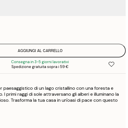
9
1
15
2
19
AGGIUNGI AL CARRELLO
2
Consegna in 3-5 giorni lavorativi
19
Spedizione gratuita sopra i 59 €
2
23
3
 paesaggistico di un lago cristallino con una foresta e
30
4
I primi raggi di sole attraversano gli alberi e illuminano la
oso. Trasforma la tua casa in un'oasi di pace con questo
75