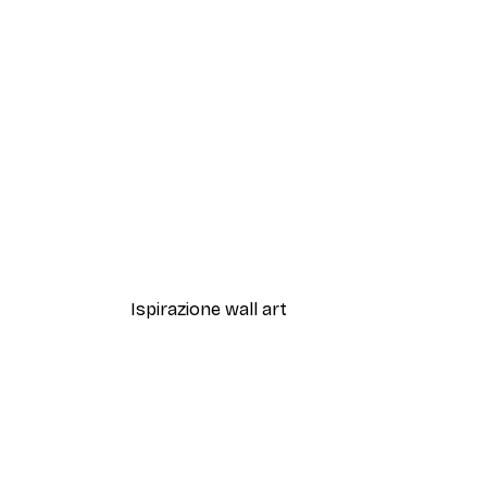
-30%*
Forest Hills Poster
Da 9,07 €
12,95 €
Ispirazione wall art