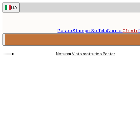
Skip
ITA
to
main
content.
Poster
Stampe Su Tela
Cornici
Offerte
▸
▸
Natura
Vista mattutina Poster