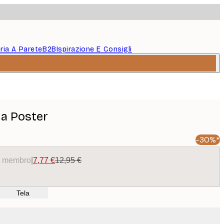
eria A Parete
B2B
Ispirazione E Consigli
na Poster
-30%*
da membro
|
7,77 €
12,95 €
Tela