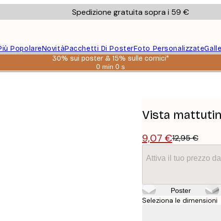
Spedizione gratuita sopra i 59 €
Più Popolare
Novità
Pacchetti Di Poster
Foto Personalizzate
Gall
30% sui poster & 15% sulle cornici*
0 min
0 s
Valido
fino
a:
2026-
08-
06
Vista mattuti
9,07 €
12,95 €
Attiva il tuo prezzo 
Poster
Seleziona le dimensioni