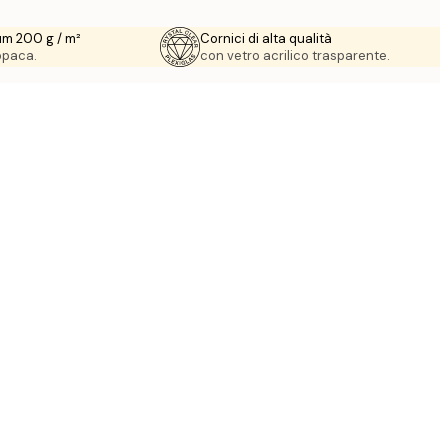
um 200 g / m²
Cornici di alta qualità
 opaca.
con vetro acrilico trasparente.