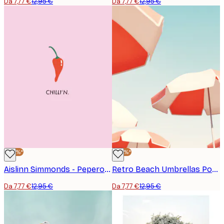
Da 7,77 €
12,95 €
Da 7,77 €
12,95 €
-40%*
-40%*
Aislinn Simmonds - Peperoncino Rilassato Poster
Retro Beach Umbrellas Poster
Da 7,77 €
12,95 €
Da 7,77 €
12,95 €