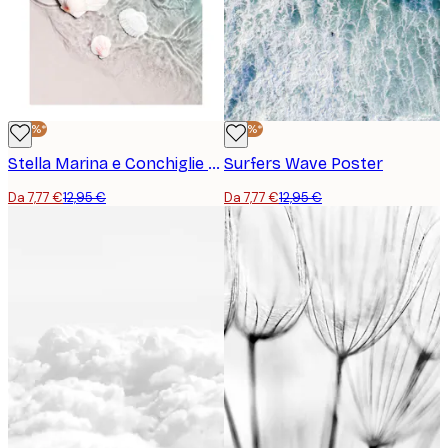
-40%*
-40%*
Stella Marina e Conchiglie Poster
Surfers Wave Poster
Da 7,77 €
12,95 €
Da 7,77 €
12,95 €