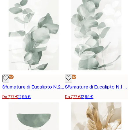
-40%*
-40%*
Sfumature di Eucalipto N.2 Poster
Sfumature di Eucalipto N.1 Poster
Da 7,77 €
12,95 €
Da 7,77 €
12,95 €