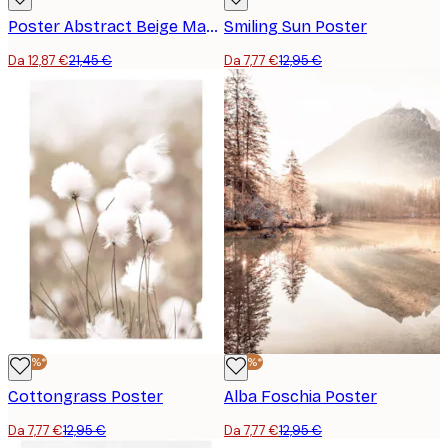
Poster Abstract Beige Marble No2
Smiling Sun Poster
Da 12,87 €
21,45 €
Da 7,77 €
12,95 €
-40%*
-40%*
Cottongrass Poster
Alba Foschia Poster
Da 7,77 €
12,95 €
Da 7,77 €
12,95 €