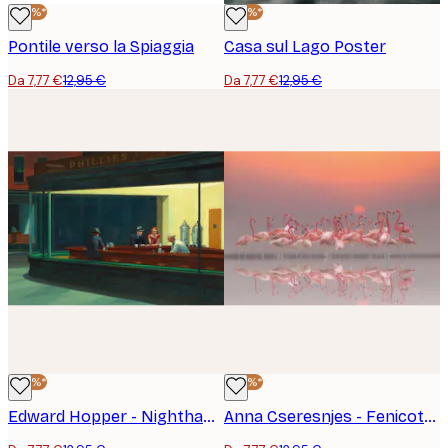
-40%*
-40%*
Pontile verso la Spiaggia
Casa sul Lago Poster
Da 7,77 €
12,95 €
Da 7,77 €
12,95 €
-40%*
-40%*
Edward Hopper - Nighthawks Poster
Anna Cseresnjes - Fenicotteri Rosa al Tramonto Poster