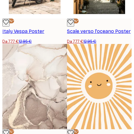
-40%*
-40%*
Italy Vespa Poster
Scale verso l'oceano Poster
Da 7,77 €
12,95 €
Da 7,77 €
12,95 €
-40%*
-40%*