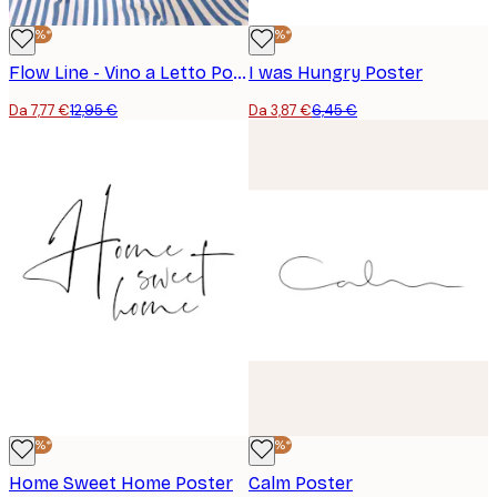
-40%*
-40%*
Flow Line - Vino a Letto Poster
I was Hungry Poster
Da 7,77 €
12,95 €
Da 3,87 €
6,45 €
-40%*
-40%*
Home Sweet Home Poster
Calm Poster