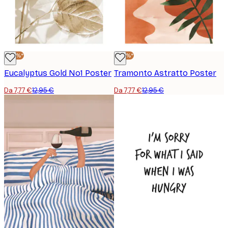
-40%*
-40%*
Eucalyptus Gold No1 Poster
Tramonto Astratto Poster
Da 7,77 €
12,95 €
Da 7,77 €
12,95 €