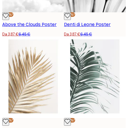
-40%*
-40%*
Above the Clouds Poster
Denti di Leone Poster
Da 3,87 €
6,45 €
Da 3,87 €
6,45 €
-40%*
-40%*