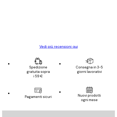
dei
Poster davvero bellissimi e di alta qualità!
clienti
Con queste fotografie il nostro spazio è
diventato ancora più bello! Vi ringrazio e
con piacere ho fatto un altro ordine!
15 mag
Elena A
Vedi più recensioni qui
Spedizione
Consegna in 3-5
gratuita sopra
giorni lavorativi
i 59 €
Nuovi prodotti
Pagamenti sicuri
ogni mese