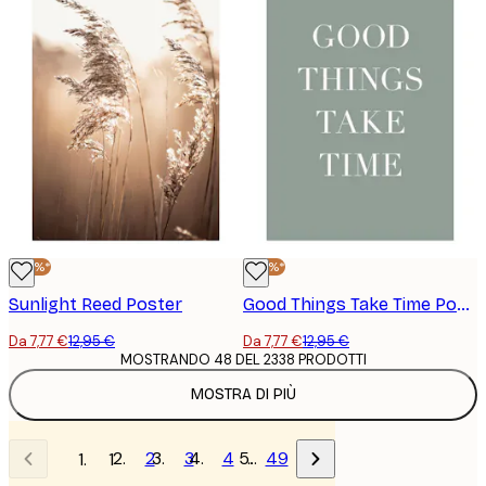
-40%*
-40%*
Sunlight Reed Poster
Good Things Take Time Poster
Da 7,77 €
12,95 €
Da 7,77 €
12,95 €
MOSTRANDO 48 DEL 2338 PRODOTTI
MOSTRA DI PIÙ
2
3
4
…
49
1