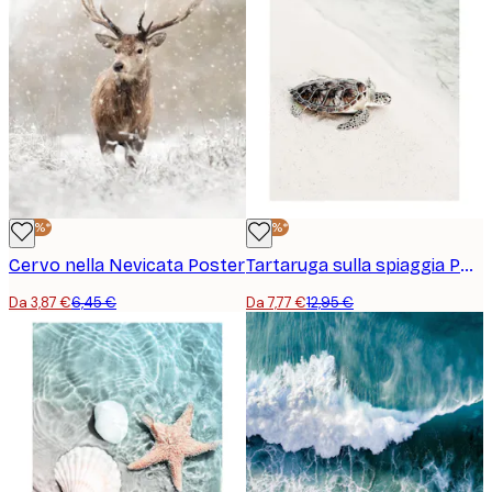
-40%*
-40%*
Cervo nella Nevicata Poster
Tartaruga sulla spiaggia Poster
Da 3,87 €
6,45 €
Da 7,77 €
12,95 €