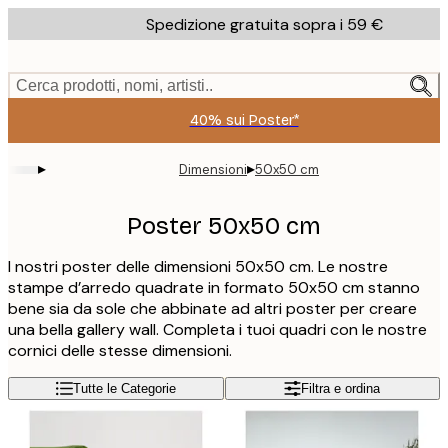
Skip
Spedizione gratuita sopra i 59 €
to
main
content.
Cerca prodotti, nomi, artisti..
40% sui Poster*
▸
▸
Dimensioni
50x50 cm
Poster 50x50 cm
I nostri poster delle dimensioni 50x50 cm. Le nostre
stampe d’arredo quadrate in formato 50x50 cm stanno
bene sia da sole che abbinate ad altri poster per creare
una bella gallery wall. Completa i tuoi quadri con le nostre
cornici delle stesse dimensioni.
Tutte le Categorie
Filtra e ordina