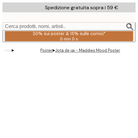
Skip
Spedizione gratuita sopra i 59 €
to
main
content.
Cerca prodotti, nomi, artisti..
30% sui poster & 15% sulle cornici*
0 min
0 s
Valido
fino
▸
▸
Poster
Jota de jai - Maddies Mood Poster
a:
2026-
08-
06