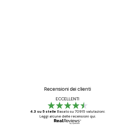
-30%*
 Espira Flusso di Pace Poster
Jenny Westenhofer - Cab
Da 9,07 €
12,95 €
Recensioni dei clienti
ECCELLENTI
4.3 su 5 stelle
Basato su 70915 valutazioni.
Leggi alcune delle recensioni qui.
Acquirente verificato