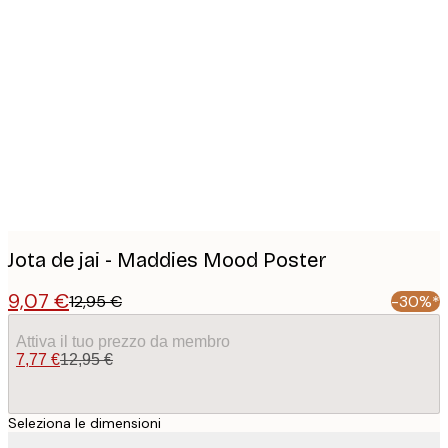
Product
images
Jota de jai - Maddies Mood Poster
9,07 €
12,95 €
-30%*
Attiva il tuo prezzo da membro
7,77 €
12,95 €
Seleziona le dimensioni