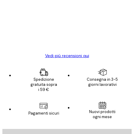
recensioni
dei
Poster davvero bellissimi e di alta qualità!
clienti
Con queste fotografie il nostro spazio è
diventato ancora più bello! Vi ringrazio e
con piacere ho fatto un altro ordine!
15 mag
Elena A
Vedi più recensioni qui
Spedizione
Consegna in 3-5
gratuita sopra
giorni lavorativi
i 59 €
Nuovi prodotti
Pagamenti sicuri
ogni mese