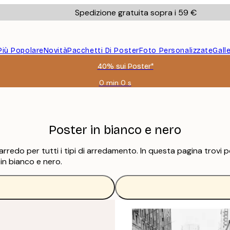
Spedizione gratuita sopra i 59 €
Più Popolare
Novità
Pacchetti Di Poster
Foto Personalizzate
Gall
40% sui Poster*
0 min
0 s
Valido
fino
a:
2026-
08-
Poster in bianco e nero
09
o per tutti i tipi di arredamento. In questa pagina trovi post
 in bianco e nero.