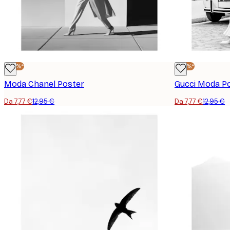
-40%*
-40%*
Moda Chanel Poster
Gucci Moda P
Da 7,77 €
12,95 €
Da 7,77 €
12,95 €