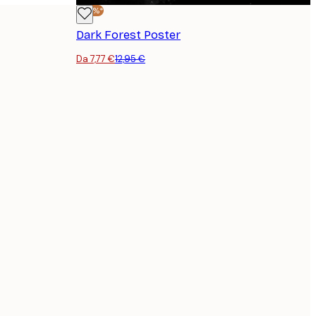
-40%*
Dark Forest Poster
Da 7,77 €
12,95 €