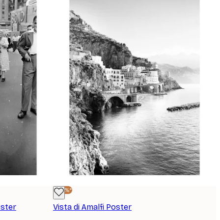
-40%*
oster
Vista di Amalfi Poster