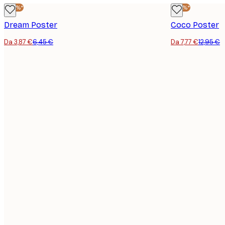
-40%*
-40%*
Dream Poster
Coco Poster
Da 3,87 €
6,45 €
Da 7,77 €
12,95 €