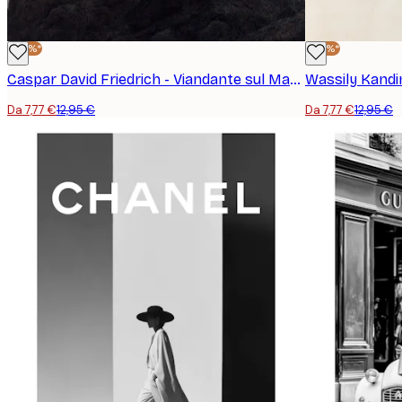
-40%*
-40%*
Caspar David Friedrich - Viandante sul Mare di Nebbia II Poster
Da 7,77 €
12,95 €
Da 7,77 €
12,95 €