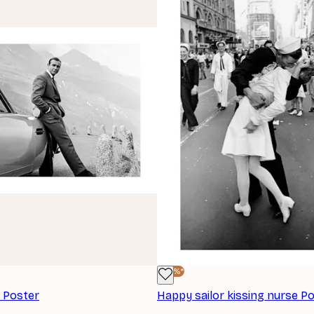
-40%*
 Poster
Happy sailor kissing nurse P