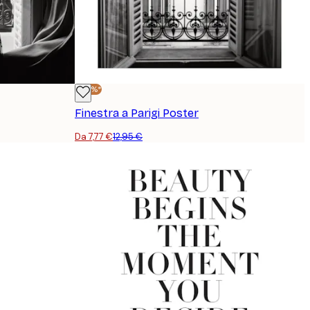
-40%*
Finestra a Parigi Poster
Da 7,77 €
12,95 €