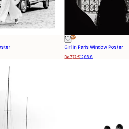
-40%*
oster
Girl in Paris Window Poster
Da 7,77 €
12,95 €