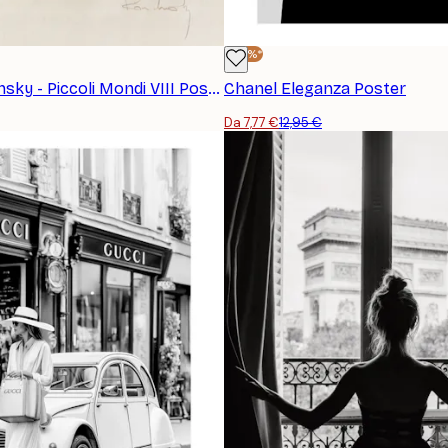
-40%*
Wassily Kandinsky - Piccoli Mondi VIII Poster
Chanel Eleganza Poster
Da 7,77 €
12,95 €