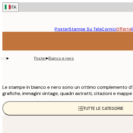
Skip
ITA
to
main
content.
Poster
Stampe Su Tela
Cornici
Offerte
▸
▸
Poster
Bianco e nero
Le stampe in bianco e nero sono un ottimo complemento d’arred
grafiche, immagini vintage, quadri astratti, citazioni e mappe
TUTTE LE CATEGORIE