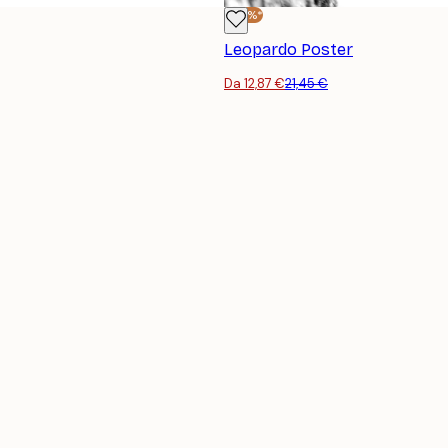
-40%*
Leopardo Poster
Da 12,87 €
21,45 €