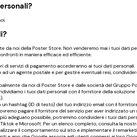
personali?
noi.
i?
 da noi della Poster Store. Non venderemo mai i tuoi dati perso
confronti in maniera efficace ed efficiente.
tori di servizi di pagamento accederanno ai tuoi dati personali.
 ad un agente postale e per gestire eventuali resi, condividere
palmente da noi di Poster Store e dalle società del Gruppo Po
dividiamo i tuoi dati personali con il fornitore della soluzione
s)
.
un hashtag (ID di testo) del tuo indirizzo email con il fornitor
dovremo pagare il fornitore del servizio per aver indirizzato u
il più adeguato possibile, potremmo condividere i tuoi dati perso
 Tiktok e Microsoft. Per un elenco completo, consulta la nostr
alizzare il comportamento sul sito e implementare il remarket
 da siti e app che Google associa agli utenti connessi ai loro 