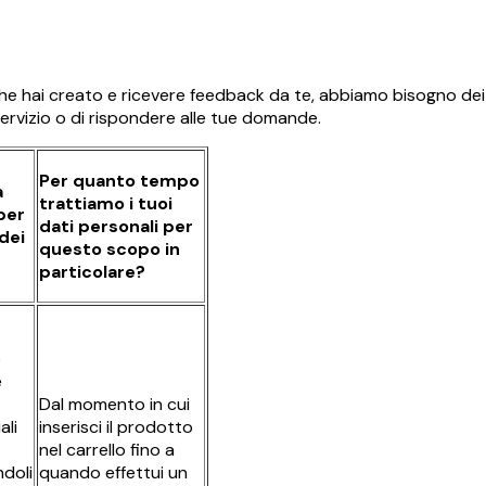
che hai creato e ricevere feedback da te, abbiamo bisogno dei t
​​servizio o di rispondere alle tue domande.
Per quanto tempo
a
trattiamo i tuoi
per
dati personali per
dei
questo scopo in
particolare?
e
e
Dal momento in cui
ali
inserisci il prodotto
nel carrello fino a
ndoli
quando effettui un