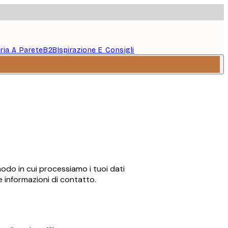
eria A Parete
B2B
Ispirazione E Consigli
modo in cui processiamo i tuoi dati
 e informazioni di contatto.