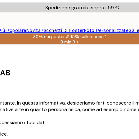
Spedizione gratuita sopra i 59 €
Più Popolare
Novità
Pacchetti Di Poster
Foto Personalizzate
Gall
30% sui poster & 15% sulle cornici*
0 min
0 s
Valido
fino
a:
2026-
08-
06
 AB
rtante. In questa informativa, desideriamo farti conoscere il 
oni relative a te in quanto persona fisica, come ad esempio nome
ocessiamo i tuoi dati:
ice.