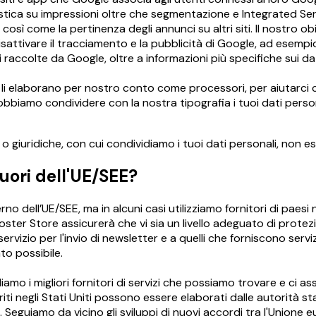
tistica su impressioni oltre che segmentazione e Integrated Ser
, così come la pertinenza degli annunci su altri siti. Il nostro o
 disattivare il tracciamento e la pubblicità di Google, ad esempi
accolte da Google, oltre a informazioni più specifiche sui dati rac
 li elaborano per nostro conto come processori, per aiutarci con
bbiamo condividere con la nostra tipografia i tuoi dati perso
 o giuridiche, con cui condividiamo i tuoi dati personali, non e
fuori dell'UE/SEE?
rno dell’UE/SEE, ma in alcuni casi utilizziamo fornitori di paes
 Poster Store assicurerà che vi sia un livello adeguato di prote
 servizio per l'invio di newsletter e a quelli che forniscono ser
to possibile.
mo i migliori fornitori di servizi che possiamo trovare e ci as
iti negli Stati Uniti possono essere elaborati dalle autorità sta
i. Seguiamo da vicino gli sviluppi di nuovi accordi tra l'Unione