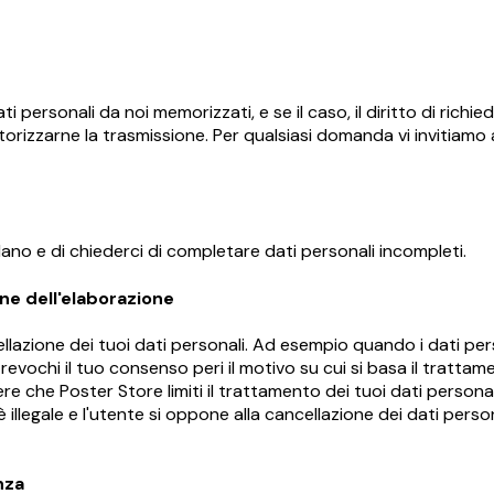
i personali da noi memorizzati, e se il caso, il diritto di richie
autorizzarne la trasmissione. Per qualsiasi domanda vi invitiamo
uardano e di chiederci di completare dati personali incompleti.
ione dell'elaborazione
ncellazione dei tuoi dati personali. Ad esempio quando i dati pe
e revochi il tuo consenso peri il motivo su cui si basa il trattam
ere che Poster Store limiti il ​​trattamento dei tuoi dati perso
 illegale e l'utente si oppone alla cancellazione dei dati perso
nza