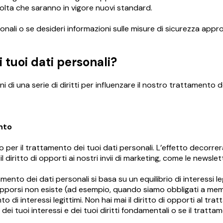
 volta che saranno in vigore nuovi standard.
nali o se desideri informazioni sulle misure di sicurezza appr
 tuoi dati personali?
i di una serie di diritti per influenzare il nostro trattamento de
ento
to per il trattamento dei tuoi dati personali. L’effetto decorrer
 diritto di opporti ai nostri invii di marketing, come le newslet
mento dei dati personali si basa su un equilibrio di interessi leg
ISCRIVITI
i opporsi non esiste (ad esempio, quando siamo obbligati a memori
 di interessi legittimi. Non hai mai il diritto di opporti al tr
i dei tuoi interessi e dei tuoi diritti fondamentali o se il trat