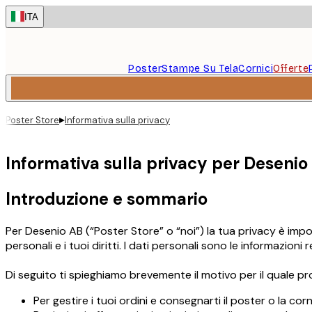
Skip
ITA
to
main
content.
Poster
Stampe Su Tela
Cornici
Offerte
▸
Poster Store
Informativa sulla privacy
Informativa sulla privacy per Desenio
Introduzione e sommario
Per Desenio AB (“Poster Store” o “noi”) la tua privacy è impo
personali e i tuoi diritti. I dati personali sono le informazi
Di seguito ti spieghiamo brevemente il motivo per il quale pr
Per gestire i tuoi ordini e consegnarti il poster o la corn