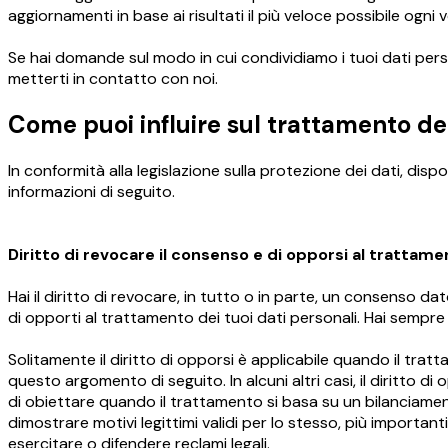
aggiornamenti in base ai risultati il più veloce possibile ogni
Se hai domande sul modo in cui condividiamo i tuoi dati perso
metterti in contatto con noi.
Come puoi influire sul trattamento dei
In conformità alla legislazione sulla protezione dei dati, dispon
informazioni di seguito.
Diritto di revocare il consenso e di opporsi al trattam
E-mail
Hai il diritto di revocare, in tutto o in parte, un consenso da
di opporti al trattamento dei tuoi dati personali. Hai sempre il
Solitamente il diritto di opporsi è applicabile quando il tratta
questo argomento di seguito. In alcuni altri casi, il diritto d
di obiettare quando il trattamento si basa su un bilanciamento
dimostrare motivi legittimi validi per lo stesso, più important
Politica sulla privacy
esercitare o difendere reclami legali.