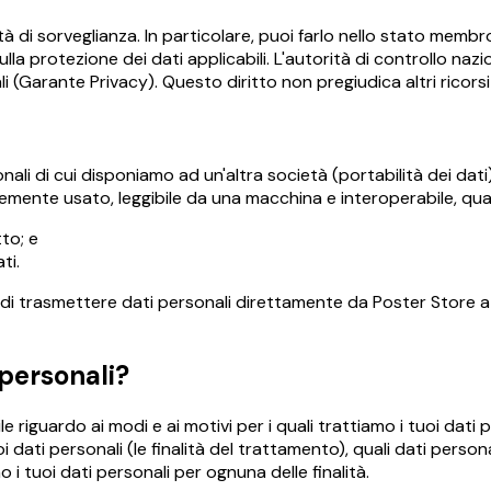
à di sorveglianza. In particolare, puoi farlo nello stato membr
lla protezione dei dati applicabili. L'autorità di controllo nazi
i (Garante Privacy). Questo diritto non pregiudica altri ricorsi 
rsonali di cui disponiamo ad un'altra società (portabilità dei dati
emente usato, leggibile da una macchina e interoperabile, qua
to; e
ti.
diritto di trasmettere dati personali direttamente da Poster Stor
personali?
le riguardo ai modi e ai motivi per i quali trattiamo i tuoi dati 
i dati personali (le finalità del trattamento), quali dati persona
i tuoi dati personali per ognuna delle finalità
.