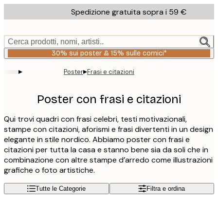
Skip
Spedizione gratuita sopra i 59 €
to
main
content.
Cerca prodotti, nomi, artisti..
30% sui poster & 15% sulle cornici*
▸
▸
Poster
Frasi e citazioni
Poster con frasi e citazioni
Qui trovi quadri con frasi celebri, testi motivazionali,
stampe con citazioni, aforismi e frasi divertenti in un design
elegante in stile nordico. Abbiamo poster con frasi e
citazioni per tutta la casa e stanno bene sia da soli che in
combinazione con altre stampe d’arredo come illustrazioni
grafiche o foto artistiche.
Tutte le Categorie
Filtra e ordina