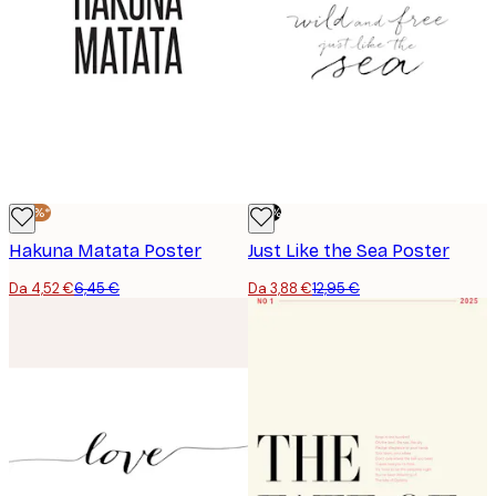
-30%*
-70%
Hakuna Matata Poster
Just Like the Sea Poster
Da 4,52 €
6,45 €
Da 3,88 €
12,95 €