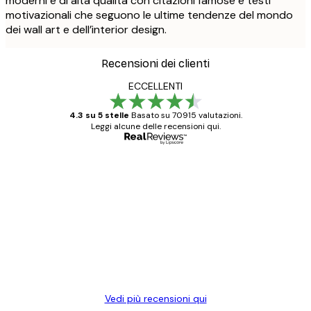
moderni e di alta qualità con citazioni famose e testi
motivazionali che seguono le ultime tendenze del mondo
dei wall art e dell’interior design.
Recensioni dei clienti
ECCELLENTI
4.3 su 5 stelle
Basato su 70915 valutazioni.
Leggi alcune delle recensioni qui.
Acquirente verificato
recensioni
dei
Poster davvero bellissimi e di alta qualità!
clienti
Con queste fotografie il nostro spazio è
diventato ancora più bello! Vi ringrazio e
con piacere ho fatto un altro ordine!
15 mag
Elena A
Vedi più recensioni qui