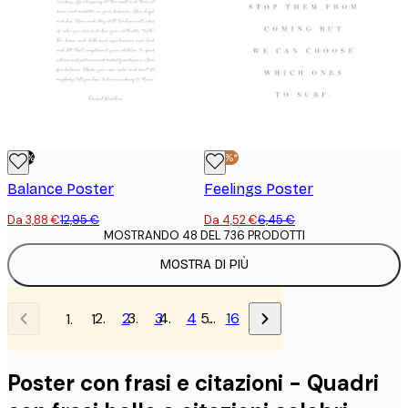
-70%
-30%*
Balance Poster
Feelings Poster
Da 3,88 €
12,95 €
Da 4,52 €
6,45 €
MOSTRANDO 48 DEL 736 PRODOTTI
MOSTRA DI PIÙ
2
3
4
…
16
1
Poster con frasi e citazioni - Quadri