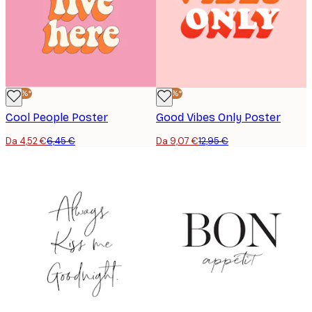
-30%*
-30%*
Cool People Poster
Good Vibes Only Poster
Da 4,52 €
6,45 €
Da 9,07 €
12,95 €