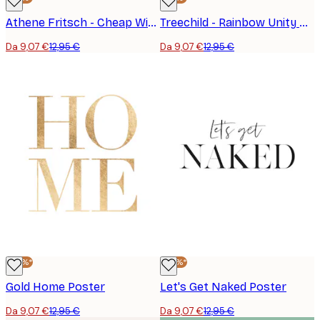
Athene Fritsch - Cheap Wine Poster
Treechild - Rainbow Unity Poster
Da 9,07 €
12,95 €
Da 9,07 €
12,95 €
-30%*
-30%*
Gold Home Poster
Let's Get Naked Poster
Da 9,07 €
12,95 €
Da 9,07 €
12,95 €