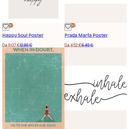
-30%*
-30%*
Happy Soul Poster
Prada Marfa Poster
Da 9,07 €
12,95 €
Da 4,52 €
6,45 €