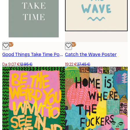
-30%*
-30%*
Good Things Take Time Poster
Catch the Wave Poster
Da 9,07 €
12,95 €
19,22 €
27,45 €