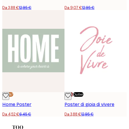
Da 3,88 €
12,95 €
Da 9,07 €
12,95 €
-30%*
-70%
Outlet
Home Poster
Poster di gioia di vivere
Da 4,52 €
6,45 €
Da 3,88 €
12,95 €