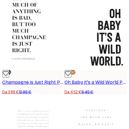
-70%
-30%*
Champagne is Just Right Poster
Oh Baby it's a Wild World Poster
Da 3,88 €
12,95 €
Da 4,52 €
6,45 €