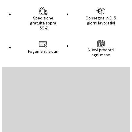
Spedizione
Consegna in 3-5
gratuita sopra
giorni lavorativi
i 59 €
E-mail
Nuovi prodotti
Pagamenti sicuri
ogni mese
ISCRIVITI
Politica sulla privacy
E-mail
INVIA