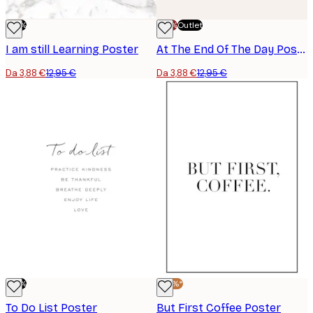
-70%
-70%
Outlet
I am still Learning Poster
At The End Of The Day Poster
Da 3,88 €
12,95 €
Da 3,88 €
12,95 €
-70%
-30%*
To Do List Poster
But First Coffee Poster