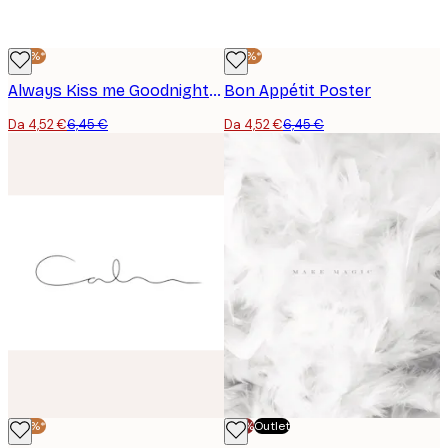
-30%*
-30%*
Always Kiss me Goodnight Poster
Bon Appétit Poster
Da 4,52 €
6,45 €
Da 4,52 €
6,45 €
-30%*
-70%
Outlet