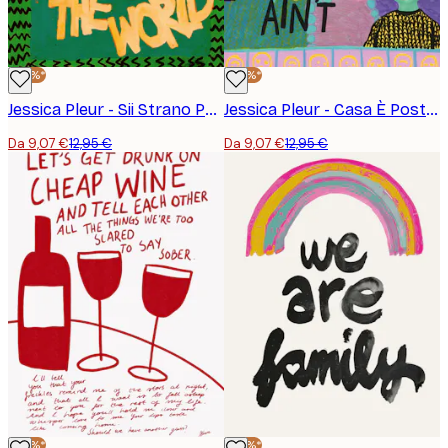
-30%*
-30%*
Jessica Pleur - Sii Strano Poster
Jessica Pleur - Casa È Poster
Da 9,07 €
12,95 €
Da 9,07 €
12,95 €
-30%*
-30%*