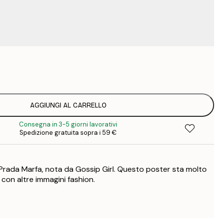
4
9
1
15
AGGIUNGI AL CARRELLO
2
Consegna in 3-5 giorni lavorativi
19
Spedizione gratuita sopra i 59 €
2
23
3
Prada Marfa, nota da Gossip Girl. Questo poster sta molto
30
4
con altre immagini fashion.