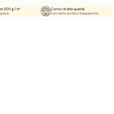
um 200 g / m²
Cornici di alta qualità
 opaca.
con vetro acrilico trasparente.