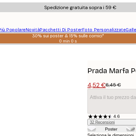
Spedizione gratuita sopra i 59 €
Più Popolare
Novità
Pacchetti Di Poster
Foto Personalizzate
Gall
30% sui poster & 15% sulle cornici*
0 min
0 s
Valido
fino
a:
2026-
08-
06
Prada Marfa P
4,52 €
6,45 €
Attiva il tuo prezzo 
4.6
32
Recensioni
Poster
Seleziona le dimensioni