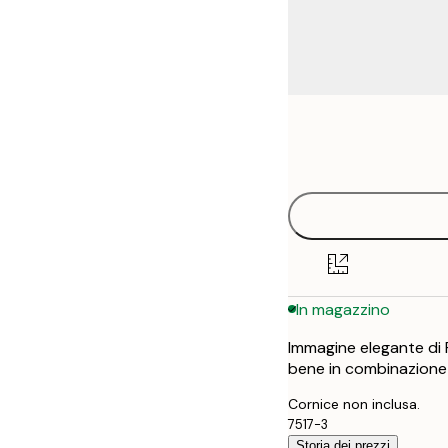
Frame
13x18 cm
options
21x30 cm
30x40 cm
40x50 cm
In magazzino
50x70 cm
Immagine elegante di 
70x100 cm
bene in combinazione 
Cornice non inclusa.
7517-3
Storia dei prezzi