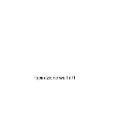
-30%*
Strada di Parigi Poster
Da 9,07 €
12,95 €
Ispirazione wall art