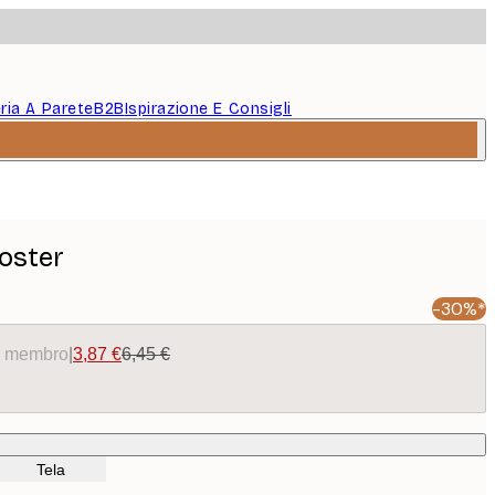
eria A Parete
B2B
Ispirazione E Consigli
oster
-30%*
da membro
|
3,87 €
6,45 €
Tela