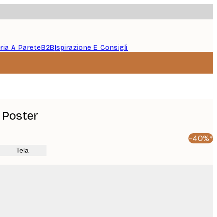
eria A Parete
B2B
Ispirazione E Consigli
 Poster
-40%*
Tela