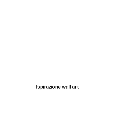
-40%*
Fiore di Protea Poster
Da 7,77 €
12,95 €
Ispirazione wall art