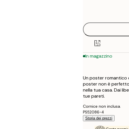
Frame
21x30 cm
options
30x40 cm
40x50 cm
50x70 cm
In magazzino
70x100 cm
Un poster romantico c
poster non è perfett
nella tua casa. Dai li
tue pareti.
Cornice non inclusa.
PS52086-4
Storia dei prezzi