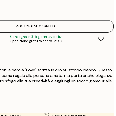
7
1
12
2
16
AGGIUNGI AL CARRELLO
2
Consegna in 3-5 giorni lavorativi
19
Spedizione gratuita sopra i 59 €
3
26
4
on la parola "Love" scritta in oro su sfondo bianco. Questo
o come regalo alla persona amata, ma porta anche eleganza
bero sfogo alla tua creatività e aggiungi un tocco glamour alle