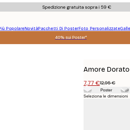
Spedizione gratuita sopra i 59 €
Più Popolare
Novità
Pacchetti Di Poster
Foto Personalizzate
Gall
40% sui Poster*
Amore Dorato
7,77 €
12,95 €
Poster
Seleziona le dimensioni