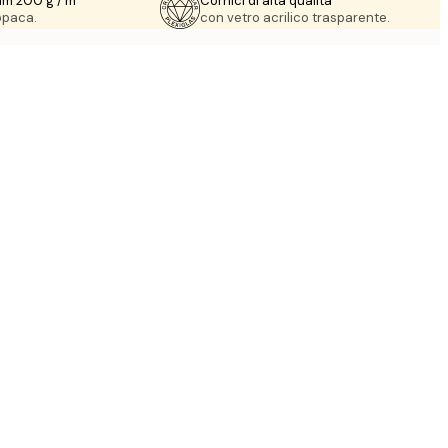
um 200 g / m²
Cornici di alta qualità
 opaca.
con vetro acrilico trasparente.