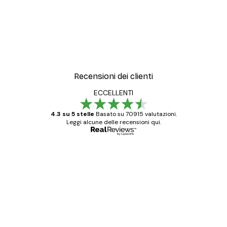
Recensioni dei clienti
ECCELLENTI
4.3 su 5 stelle
Basato su 70915 valutazioni.
Leggi alcune delle recensioni qui.
Acquirente verificato
recensioni
dei
Poster davvero bellissimi e di alta qualità!
clienti
Con queste fotografie il nostro spazio è
diventato ancora più bello! Vi ringrazio e
con piacere ho fatto un altro ordine!
15 mag
Elena A