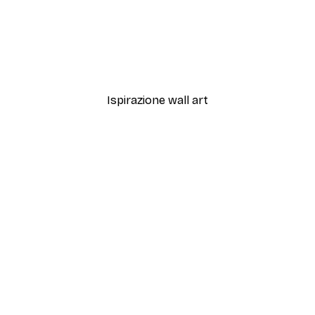
-40%*
Poster
California Surf Van Poster
Da 7,77 €
12,95 €
Ispirazione wall art