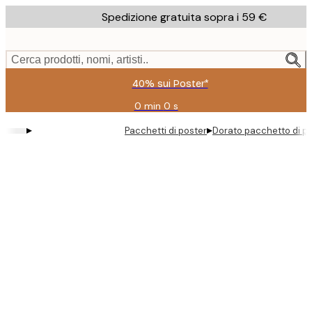
Skip
Spedizione gratuita sopra i 59 €
to
main
content.
Cerca prodotti, nomi, artisti..
40% sui Poster*
0 min
0 s
Valido
fino
▸
▸
Pacchetti di poster
Dorato pacchetto di p
a:
2026-
08-
09