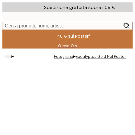
Skip
Spedizione gratuita sopra i 59 €
to
main
content.
Cerca prodotti, nomi, artisti..
40% sui Poster*
0 min
0 s
Valido
fino
▸
▸
Fotografia
Eucalyptus Gold No1 Poster
a:
2026-
08-
09