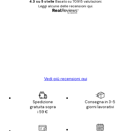
4.3 su 5 stelle
Basato su 70915 valutazioni.
Leggi alcune delle recensioni qui.
Acquirente verificato
recensioni
dei
Poster davvero bellissimi e di alta qualità!
clienti
Con queste fotografie il nostro spazio è
diventato ancora più bello! Vi ringrazio e
con piacere ho fatto un altro ordine!
15 mag
Elena A
Vedi più recensioni qui
Spedizione
Consegna in 3-5
gratuita sopra
giorni lavorativi
i 59 €