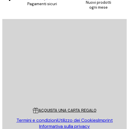
Nuovi prodotti
Pagamenti sicuri
ogni mese
E-mail
INVIA
Store
Poster Store
Servizio clienti
ACQUISTA UNA CARTA REGALO
Termini e condizioni
Utilizzo dei Cookies
Imprint
Informativa sulla privacy