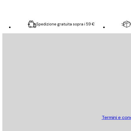
Spedizione gratuita sopra i 59 €
E-mail
INVIA
Store
Termini e cond