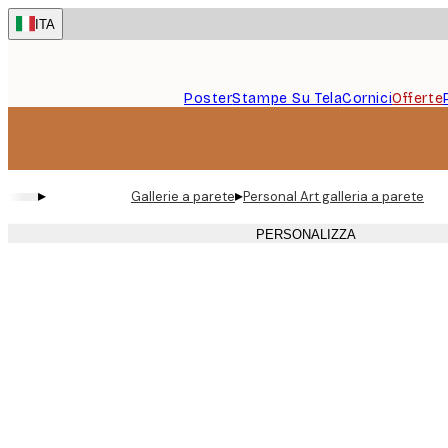
Skip
ITA
to
main
content.
Poster
Stampe Su Tela
Cornici
Offerte
▸
▸
Gallerie a parete
Personal Art galleria a parete
PERSONALIZZA