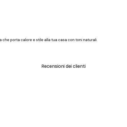
 che porta calore e stile alla tua casa con toni naturali.
Recensioni dei clienti
simi e di alta qualità! Con queste fotografie il nostro spazio è diventato 
ine!