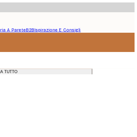
eria A Parete
B2B
Ispirazione E Consigli
A TUTTO