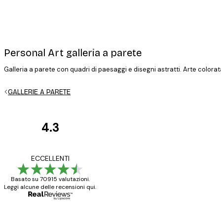
Personal Art galleria a parete
Galleria a parete con quadri di paesaggi e disegni astratti. Arte colorata
GALLERIE A PARETE
4.3
recensioni
dei
Poster davvero bellis
ECCELLENTI
clienti
ho fatto un altro ord
Basato su 70915 valutazioni.
Leggi alcune delle recensioni qui.
15 mag
Elena A