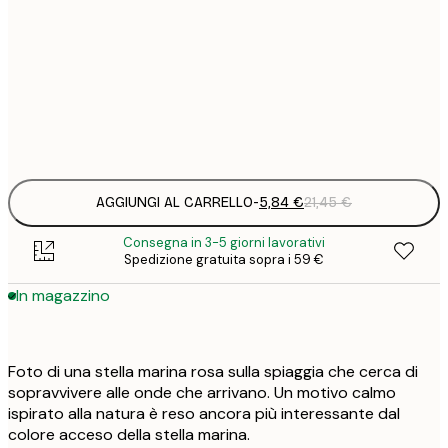
5
30x40 cm
2
8
50x70 cm
3
Frame
options
AGGIUNGI AL CARRELLO
-
5,84 €
21,45 €
Consegna in 3-5 giorni lavorativi
Spedizione gratuita sopra i 59 €
In magazzino
Foto di una stella marina rosa sulla spiaggia che cerca di
sopravvivere alle onde che arrivano. Un motivo calmo
ispirato alla natura è reso ancora più interessante dal
colore acceso della stella marina.