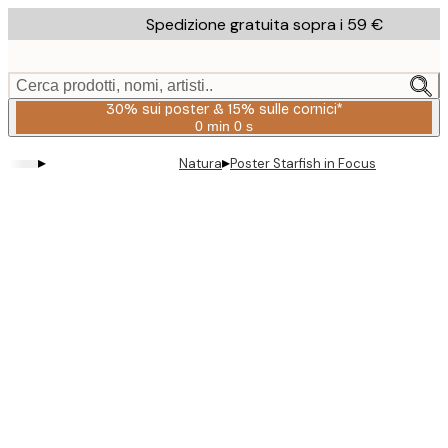
Skip
Spedizione gratuita sopra i 59 €
to
main
content.
Cerca prodotti, nomi, artisti..
30% sui poster & 15% sulle cornici*
0 min
0 s
Valido
fino
▸
▸
Natura
Poster Starfish in Focus
a:
2026-
08-
06