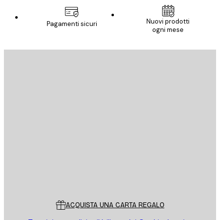
Nuovi prodotti
Pagamenti sicuri
ogni mese
E-mail
INVIA
Store
Poster Store
Servizio clienti
ACQUISTA UNA CARTA REGALO