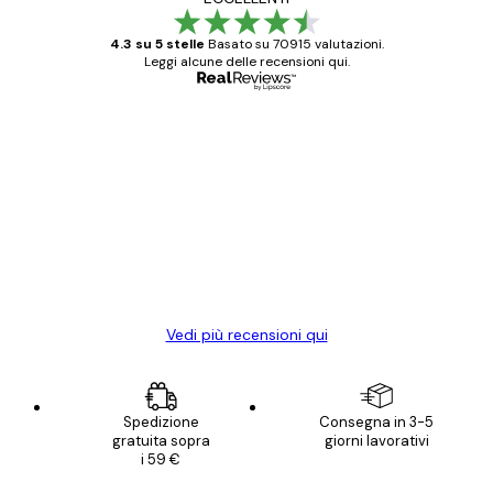
4.3 su 5 stelle
Basato su 70915 valutazioni.
Leggi alcune delle recensioni qui.
Acquirente verificato
recensioni
dei
Poster davvero bellissimi e di alta qualità!
clienti
Con queste fotografie il nostro spazio è
diventato ancora più bello! Vi ringrazio e
con piacere ho fatto un altro ordine!
15 mag
Elena A
Vedi più recensioni qui
Spedizione
Consegna in 3-5
gratuita sopra
giorni lavorativi
i 59 €