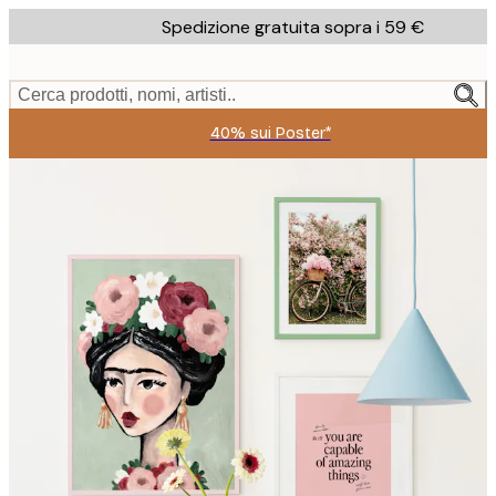
Skip
Spedizione gratuita sopra i 59 €
to
main
content.
Cerca prodotti, nomi, artisti..
40% sui Poster*