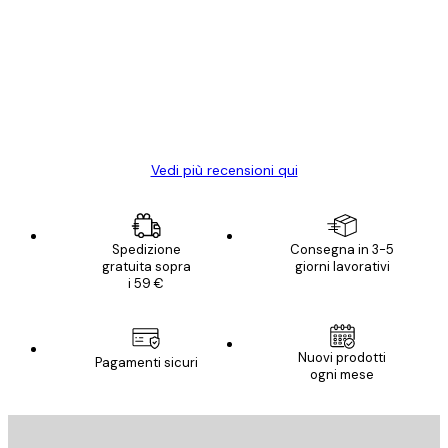
dei
Poster davvero bellissimi e di alta qualità!
clienti
Con queste fotografie il nostro spazio è
diventato ancora più bello! Vi ringrazio e
con piacere ho fatto un altro ordine!
15 mag
Elena A
Vedi più recensioni qui
Spedizione
Consegna in 3-5
gratuita sopra
giorni lavorativi
i 59 €
Nuovi prodotti
Pagamenti sicuri
ogni mese