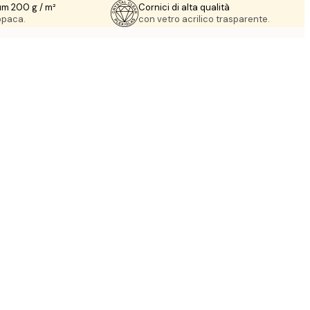
um 200 g / m²
Cornici di alta qualità
 opaca.
con vetro acrilico trasparente.