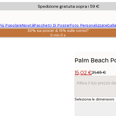
Spedizione gratuita sopra i 59 €
Più Popolare
Novità
Pacchetti Di Poster
Foto Personalizzate
Gall
30% sui poster & 15% sulle cornici*
0 min
0 s
Valido
fino
a:
2026-
08-
06
Palm Beach P
15,02 €
21,45 €
Attiva il tuo prezzo 
Seleziona le dimensioni