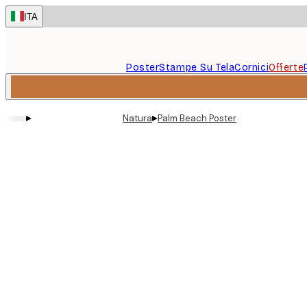
Skip
ITA
to
main
content.
Poster
Stampe Su Tela
Cornici
Offerte
▸
▸
Natura
Palm Beach Poster