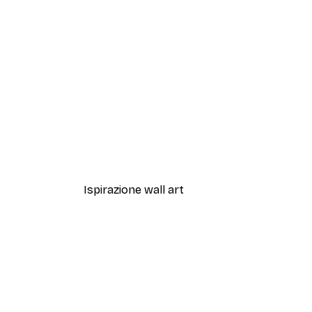
-70%
Outlet
Surf al Tramonto Poster
Da 3,88 €
12,95 €
Ispirazione wall art