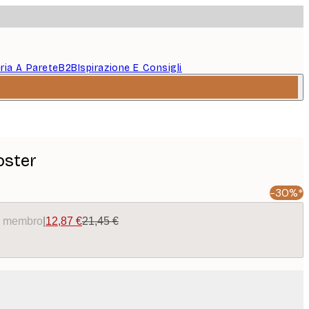
eria A Parete
B2B
Ispirazione E Consigli
oster
-30%*
da membro
|
12,87 €
21,45 €