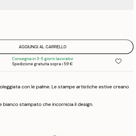
15
2
23
3
AGGIUNGI AL CARRELLO
Consegna in 3-5 giorni lavorativi
Spedizione gratuita sopra i 59 €
soleggiata con le palme. Le stampe artistiche estive creano
e bianco stampato che incornicia il design.