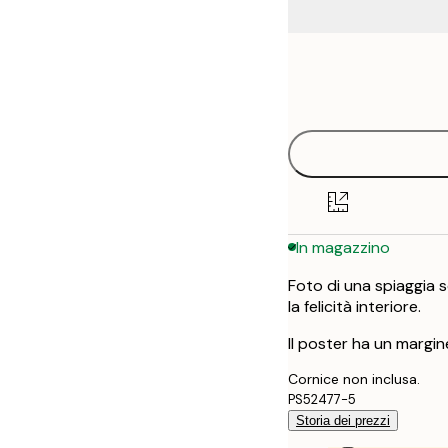
Frame
30x40 cm
options
50x70 cm
In magazzino
Foto di una spiaggia 
la felicità interiore.
Il poster ha un margin
Cornice non inclusa.
PS52477-5
Storia dei prezzi