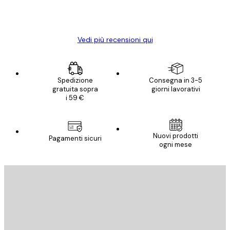
15 mag
Elena A
Vedi più recensioni qui
Spedizione
Consegna in 3-5
gratuita sopra
giorni lavorativi
i 59 €
Nuovi prodotti
Pagamenti sicuri
ogni mese
E-mail