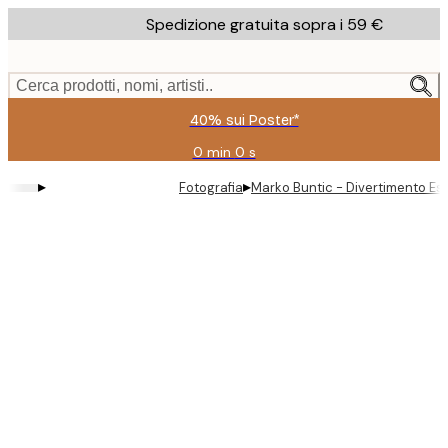
Skip
Spedizione gratuita sopra i 59 €
to
main
content.
Cerca prodotti, nomi, artisti..
40% sui Poster*
0 min
0 s
Valido
fino
▸
▸
Fotografia
Marko Buntic - Divertimento Est
a:
2026-
08-
09