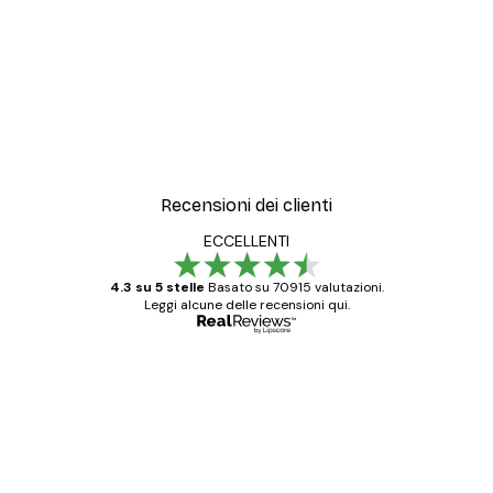
Recensioni dei clienti
ECCELLENTI
4.3 su 5 stelle
Basato su 70915 valutazioni.
Leggi alcune delle recensioni qui.
Acquirente verificato
recensioni
dei
Poster davvero bellissimi e di alta qualità!
clienti
Con queste fotografie il nostro spazio è
diventato ancora più bello! Vi ringrazio e
con piacere ho fatto un altro ordine!