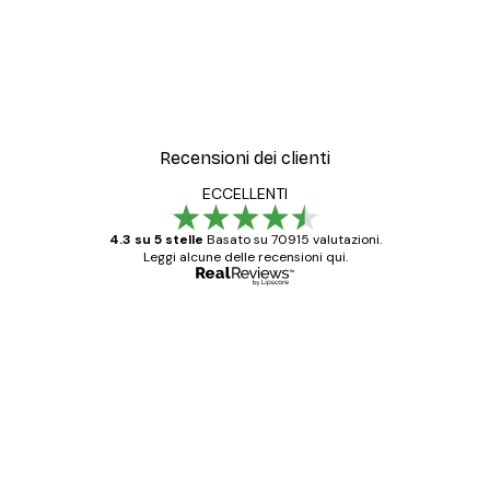
Recensioni dei clienti
ECCELLENTI
4.3 su 5 stelle
Basato su 70915 valutazioni.
Leggi alcune delle recensioni qui.
Acquirente verificato
recensioni
dei
Poster davvero bellissimi e di alta qualità!
clienti
Con queste fotografie il nostro spazio è
diventato ancora più bello! Vi ringrazio e
con piacere ho fatto un altro ordine!
15 mag
Elena A