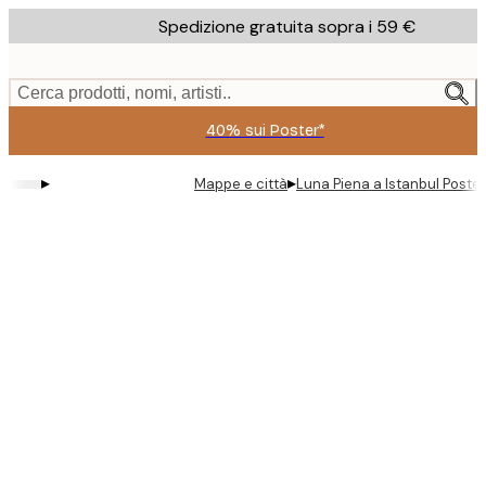
Skip
Spedizione gratuita sopra i 59 €
to
main
content.
Cerca prodotti, nomi, artisti..
40% sui Poster*
▸
▸
Mappe e città
Luna Piena a Istanbul Poster