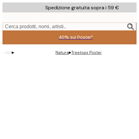
Skip
Spedizione gratuita sopra i 59 €
to
main
content.
Cerca prodotti, nomi, artisti..
40% sui Poster*
▸
▸
Natura
Treetops Poster