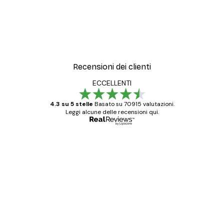
Recensioni dei clienti
ECCELLENTI
4.3 su 5 stelle
Basato su 70915 valutazioni.
Leggi alcune delle recensioni qui.
Acquirente verificato
recensioni
dei
Poster davvero bellissimi e di alta qualità!
clienti
Con queste fotografie il nostro spazio è
diventato ancora più bello! Vi ringrazio e
con piacere ho fatto un altro ordine!
15 mag
Elena A