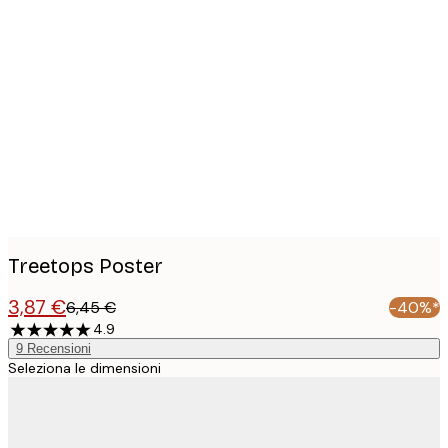
Product
images
Treetops Poster
3,87 €
6,45 €
-40%*
4.9
9
Recensioni
Seleziona le dimensioni