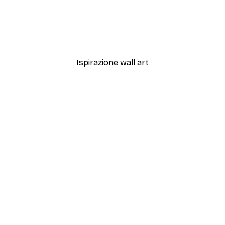
-40%*
Yun Gong - Duna del Deserto Albero Solitario Poster
Uschi Hermann - Tracce da
Da 7,77 €
12,95 €
Ispirazione wall art