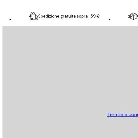
Spedizione gratuita sopra i 59 €
E-mail
INVIA
Store
Termini e cond