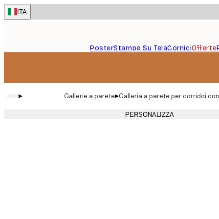
Skip
ITA
to
main
content.
Poster
Stampe Su Tela
Cornici
Offerte
▸
▸
Gallerie a parete
Galleria a parete per corridoi con 
PERSONALIZZA