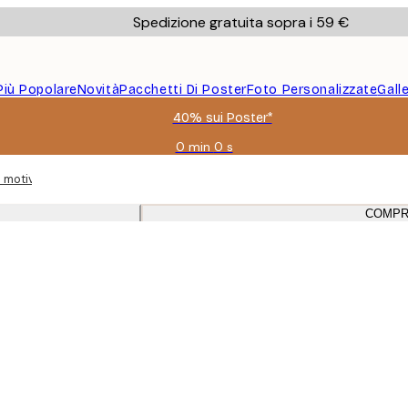
Spedizione gratuita sopra i 59 €
Più Popolare
Novità
Pacchetti Di Poster
Foto Personalizzate
Gall
40% sui Poster*
0 min
0 s
Valido
fino
motivi floreali nei toni della natura, riprodotta in cornici di rovere.
a:
2026-
COMPR
08-
09