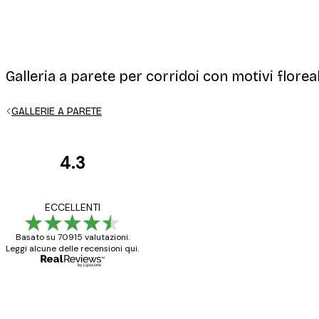
Galleria a parete per corridoi con motivi floreali
GALLERIE A PARETE
4.3
recensioni
dei
Poster davvero bellis
ECCELLENTI
clienti
ho fatto un altro ord
Basato su 70915 valutazioni.
Leggi alcune delle recensioni qui.
15 mag
Elena A