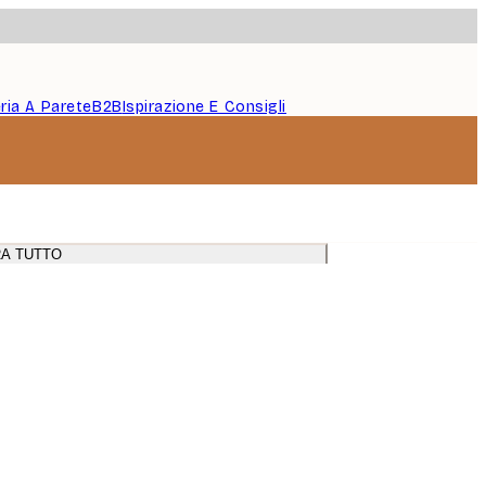
eria A Parete
B2B
Ispirazione E Consigli
A TUTTO