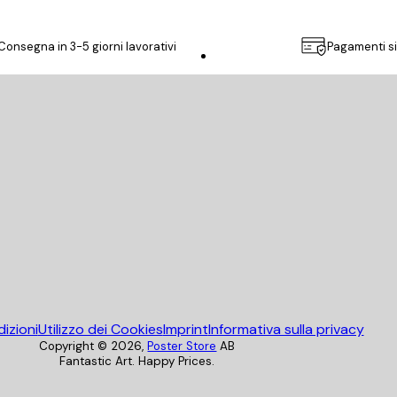
Consegna in 3-5 giorni lavorativi
Pagamenti si
Poster Store
izioni
Utilizzo dei Cookies
Imprint
Informativa sulla privacy
Copyright ©
2026
,
Poster Store
AB
Fantastic Art. Happy Prices.