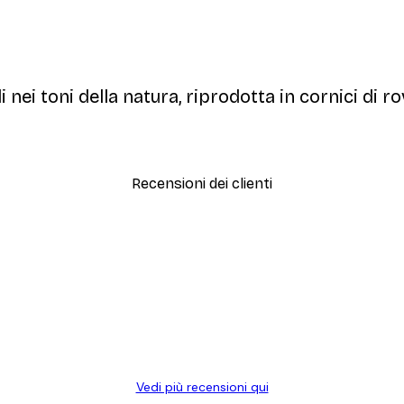
 nei toni della natura, riprodotta in cornici di ro
Recensioni dei clienti
simi e di alta qualità! Con queste fotografie il nostro spazio è diventato 
ine!
Vedi più recensioni qui