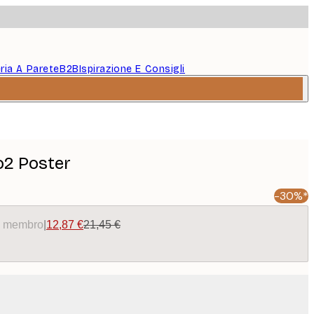
eria A Parete
B2B
Ispirazione E Consigli
o2 Poster
-30%*
da membro
|
12,87 €
21,45 €