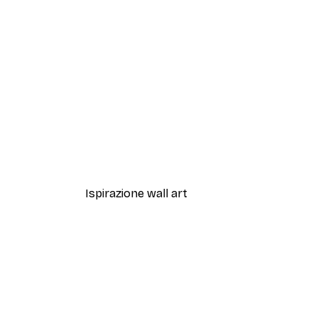
-30%*
One Line Art No 3 Poster
Da 9,07 €
12,95 €
Ispirazione wall art