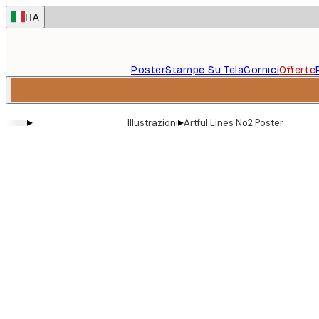
Skip
ITA
to
main
content.
Poster
Stampe Su Tela
Cornici
Offerte
▸
▸
Illustrazioni
Artful Lines No2 Poster