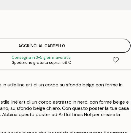
15
2
23
3
30
AGGIUNGI AL CARRELLO
4
Consegna in 3-5 giorni lavorativi
75
Spedizione gratuita sopra i 59 €
a in stile line art di un corpo su sfondo beige con forme in
n stile line art di un corpo astratto in nero, con forme beige e
ano, su sfondo beige chiaro. Con questo poster la tua casa
 Abbina questo poster ad Artful Lines No1 per creare la