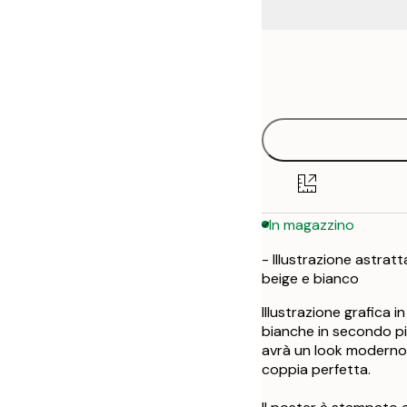
Frame
30x40 cm
options
50x70 cm
70x100 cm
100x150 cm
In magazzino
- Illustrazione astratt
beige e bianco
Illustrazione grafica i
bianche in secondo pi
avrà un look moderno.
coppia perfetta.