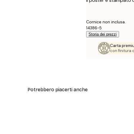
Il poster è stampato 
Cornice non inclusa.
14386-5
Storia dei prezzi
Carta premi
con finitura
Potrebbero piacerti anche