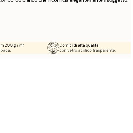
con bordo bianco che incornicia elegantemente il soggetto.
um 200 g / m²
Cornici di alta qualità
 opaca.
con vetro acrilico trasparente.