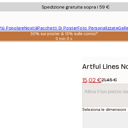
Spedizione gratuita sopra i 59 €
Più Popolare
Novità
Pacchetti Di Poster
Foto Personalizzate
Gall
30% sui poster & 15% sulle cornici*
0 min
0 s
Valido
fino
a:
2026-
08-
06
Artful Lines N
15,02 €
21,45 €
Attiva il tuo prezzo 
Seleziona le dimensioni