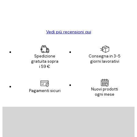
con piacere ho fatto un altro ordine!
15 mag
Elena A
Vedi più recensioni qui
Spedizione
Consegna in 3-5
gratuita sopra
giorni lavorativi
i 59 €
Nuovi prodotti
Pagamenti sicuri
ogni mese