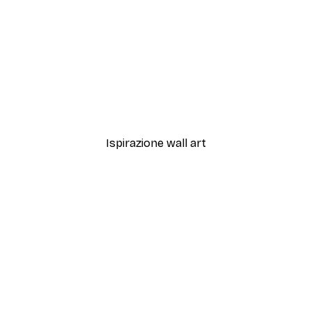
-40%*
ige Marble No2
Dalia Bianca Poster
Da 7,77 €
12,95 €
Ispirazione wall art