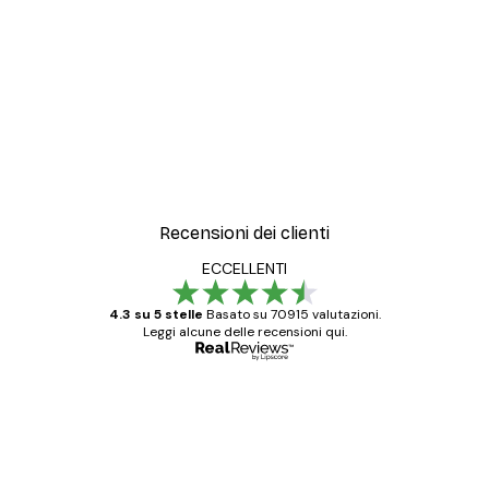
Recensioni dei clienti
ECCELLENTI
4.3 su 5 stelle
Basato su 70915 valutazioni.
Leggi alcune delle recensioni qui.
Acquirente verificato
recensioni
dei
Poster davvero bellissimi e di alta qualità!
clienti
Con queste fotografie il nostro spazio è
diventato ancora più bello! Vi ringrazio e