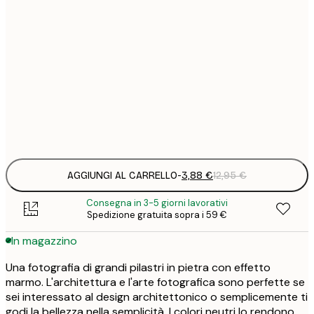
3
21x30 cm
1
5
30x40 cm
2
8
50x70 cm
3
Frame
options
AGGIUNGI AL CARRELLO
-
3,88 €
12,95 €
Consegna in 3-5 giorni lavorativi
Spedizione gratuita sopra i 59 €
In magazzino
Una fotografia di grandi pilastri in pietra con effetto
marmo. L'architettura e l'arte fotografica sono perfette se
sei interessato al design architettonico o semplicemente ti
godi la bellezza nella semplicità. I colori neutri lo rendono