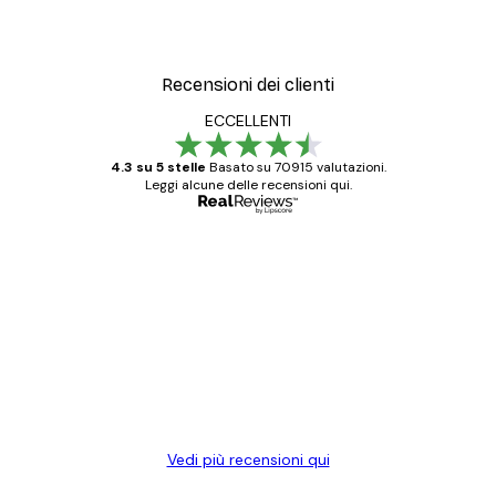
Recensioni dei clienti
ECCELLENTI
4.3 su 5 stelle
Basato su 70915 valutazioni.
Leggi alcune delle recensioni qui.
Acquirente verificato
recensioni
dei
Poster davvero bellissimi e di alta qualità!
clienti
Con queste fotografie il nostro spazio è
diventato ancora più bello! Vi ringrazio e
con piacere ho fatto un altro ordine!
15 mag
Elena A
Vedi più recensioni qui