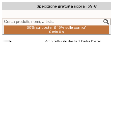
Skip
Spedizione gratuita sopra i 59 €
to
main
content.
Cerca prodotti, nomi, artisti..
30% sui poster & 15% sulle cornici*
0 min
0 s
Valido
fino
▸
▸
Architettura
Pilastri di Pietra Poster
a:
2026-
08-
06