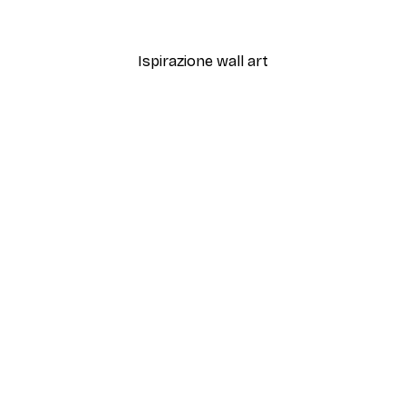
Da 5,84 €
21,45 €
Ispirazione wall art