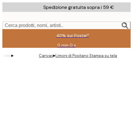
Skip
Spedizione gratuita sopra i 59 €
to
main
content.
Cerca prodotti, nomi, artisti..
40% sui Poster*
0 min
0 s
Valido
fino
▸
▸
Canvas
Limoni di Positano Stampa su tela
a:
2026-
08-
09