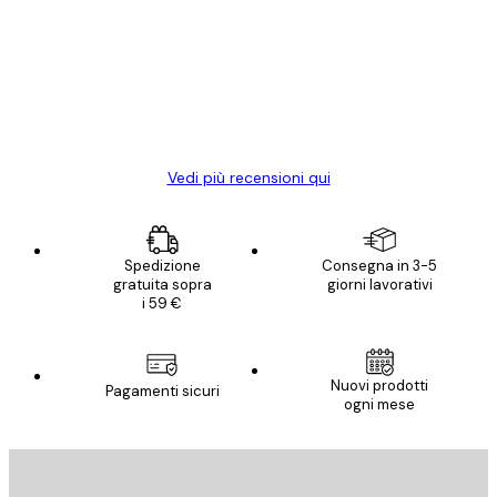
dei
Poster davvero bellissimi e di alta qualità!
clienti
Con queste fotografie il nostro spazio è
diventato ancora più bello! Vi ringrazio e
con piacere ho fatto un altro ordine!
15 mag
Elena A
Vedi più recensioni qui
Spedizione
Consegna in 3-5
gratuita sopra
giorni lavorativi
i 59 €
Nuovi prodotti
Pagamenti sicuri
ogni mese