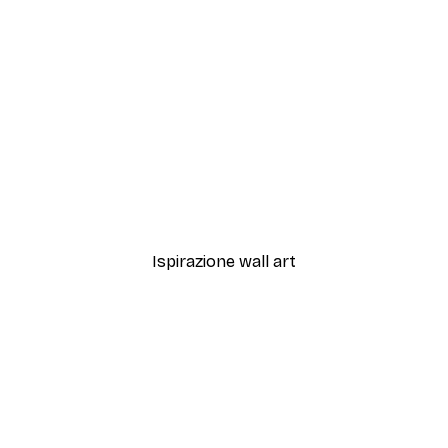
-40%*
ata Spaziale Poster
Sfumature di Eucalipto N.
Da 7,77 €
12,95 €
Ispirazione wall art