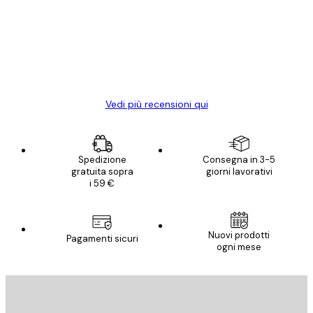
Poster davvero bellissimi e di alta qualità!
clienti
Con queste fotografie il nostro spazio è
diventato ancora più bello! Vi ringrazio e
con piacere ho fatto un altro ordine!
15 mag
Elena A
Vedi più recensioni qui
Spedizione
Consegna in 3-5
gratuita sopra
giorni lavorativi
i 59 €
Nuovi prodotti
Pagamenti sicuri
ogni mese