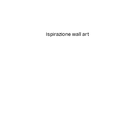
rino Fiocco Rosa Poster
Aquatic Greenery No2 Po
Da 7,77 €
12,95 €
Ispirazione wall art