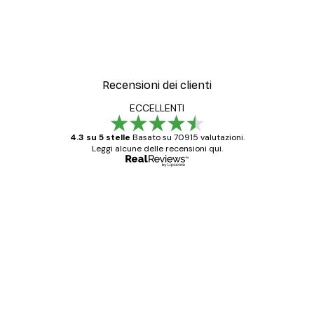
Recensioni dei clienti
ECCELLENTI
4.3 su 5 stelle
Basato su 70915 valutazioni.
Leggi alcune delle recensioni qui.
Acquirente verificato
recensioni
dei
Poster davvero bellissimi e di alta qualità!
clienti
Con queste fotografie il nostro spazio è
diventato ancora più bello! Vi ringrazio e
con piacere ho fatto un altro ordine!
15 mag
Elena A