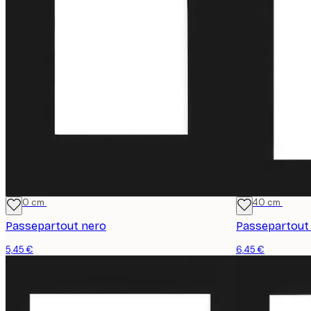
21x30 cm
30x40 cm
Passepartout nero
Passepartout
5,45 €
6,45 €