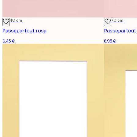
30x40 cm
50x70 cm
Passepartout rosa
Passepartout
6,45 €
8,95 €
E-mail
Politica sulla privacy