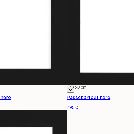
40x50 cm
 nero
Passepartout nero
7,95 €