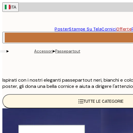
Skip
ITA
to
main
content.
Poster
Stampe Su Tela
Cornici
Offerte
▸
▸
Accessori
Passepartout
Ispirati con i nostri eleganti passepartout neri, bianchi e 
poster, gli dona una bella cornice e aiuta a dirigere l'attenzio
TUTTE LE CATEGORIE