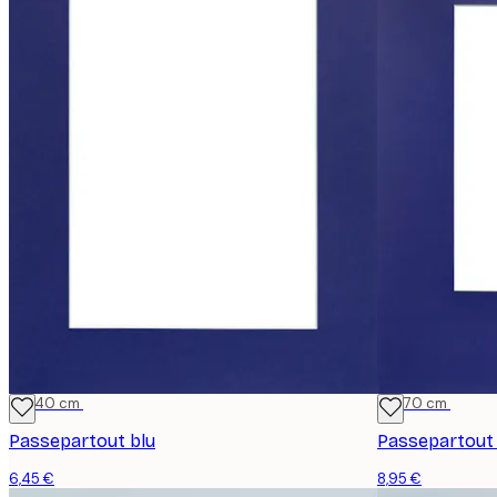
30x40 cm
50x70 cm
Passepartout blu
Passepartout 
6,45 €
8,95 €