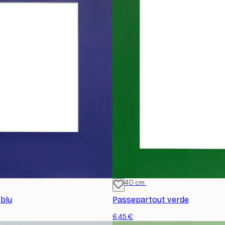
30x40 cm
blu
Passepartout verde
6,45 €