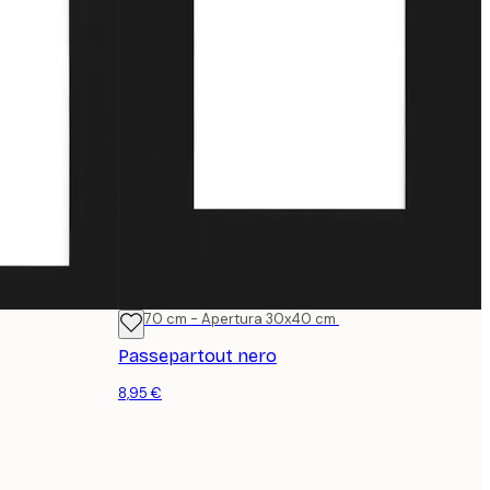
50x70 cm - Apertura 30x40 cm
Passepartout nero
8,95 €