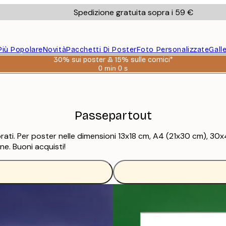
Spedizione gratuita sopra i 59 €
Più Popolare
Novità
Pacchetti Di Poster
Foto Personalizzate
Gall
30% sui poster & 15% sulle cornici*
0 min
0 s
Valido
fino
a:
2026-
08-
06
Passepartout
colorati. Per poster nelle dimensioni 13x18 cm, A4 (21x30 cm),
ne. Buoni acquisti!