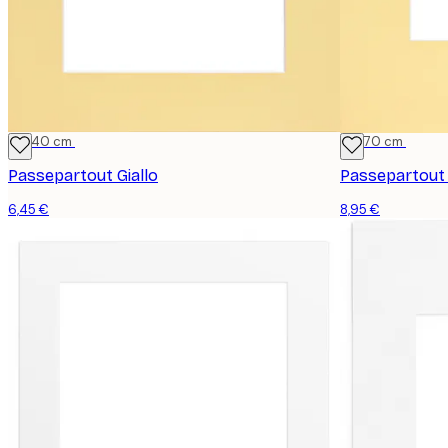
30x40 cm
50x70 cm
Passepartout Giallo
Passepartout 
6,45 €
8,95 €