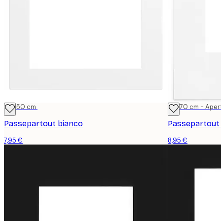
40x50 cm
50x70 cm - Aper
Passepartout bianco
Passepartout
7,95 €
8,95 €