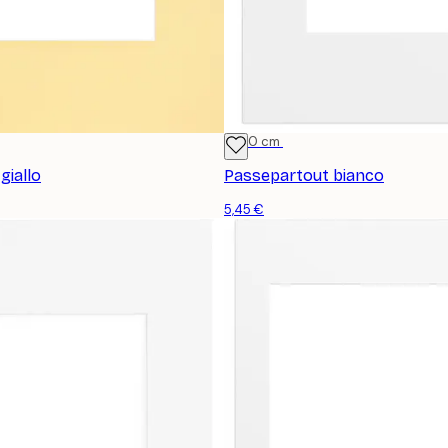
21x30 cm
giallo
Passepartout bianco
5,45 €