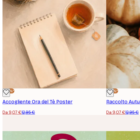
-30%*
-30%*
Accogliente Ora del Tè Poster
Raccolto Autu
Da 9,07 €
12,95 €
Da 9,07 €
12,95 €