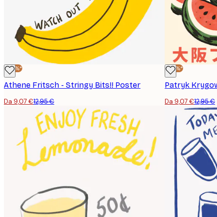
-30%*
-30%*
Athene Fritsch - Stringy Bits!! Poster
Da 9,07 €
12,95 €
Da 9,07 €
12,95 €