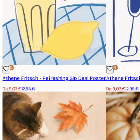
-30%*
-30%*
Athene Fritsch - Refreshing Sip Deal Poster
Da 9,07 €
12,95 €
Da 9,07 €
12,95 €