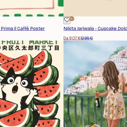
-30%*
 Prima il Caffè Poster
Nikita Jariwala - Cupcake Dol
Da 9,07 €
12,95 €
ISCRIVITI