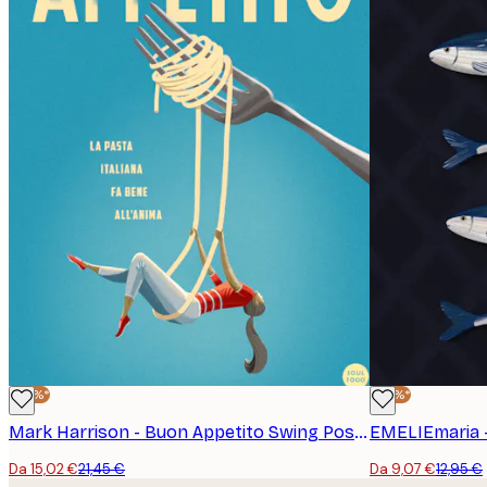
-30%*
-30%*
Mark Harrison - Buon Appetito Swing Poster
EMELIEmaria -
Da 15,02 €
21,45 €
Da 9,07 €
12,95 €