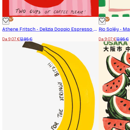
-30%*
-30%*
Athene Fritsch - Delizia Doppio Espresso Poster
Rio Soléy - Ma
Da 9,07 €
12,95 €
Da 9,07 €
12,95 €
E-mail
Politica sulla privacy