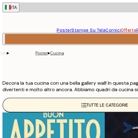
Skip
ITA
to
main
content.
Poster
Stampe Su Tela
Cornici
Offerte
▸
▸
Poster
Cucina
Decora la tua cucina con una bella gallery wall! In questa pagi
divertenti e molto altro ancora. Abbiamo quadri da cucina sia
TUTTE LE CATEGORIE