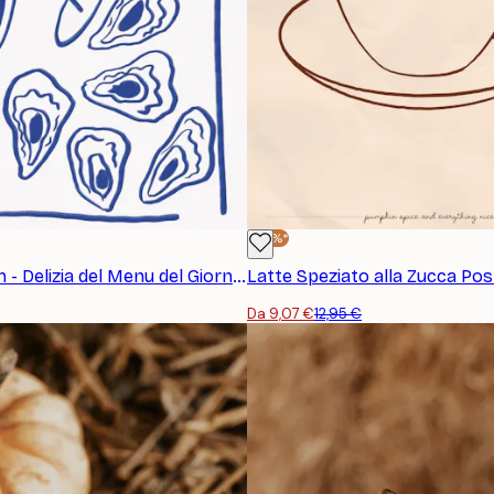
-30%*
Athene Fritsch - Delizia del Menu del Giorno Poster
Latte Speziato alla Zucca Pos
Da 9,07 €
12,95 €