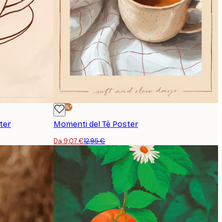
-30%*
ter
Momenti del Tè Poster
Da 9,07 €
12,95 €