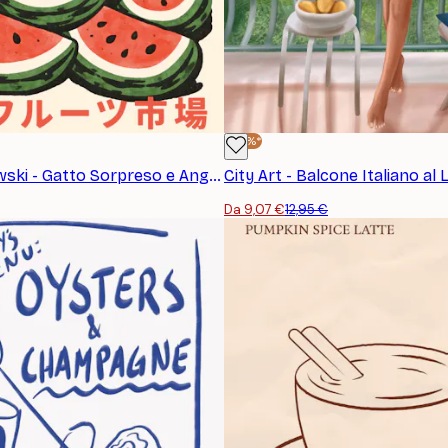
-30%*
Patryk Krygowski - Gatto Sorpreso e Anguria Poster
City Art - Balcone Italiano al
Da 9,07 €
12,95 €