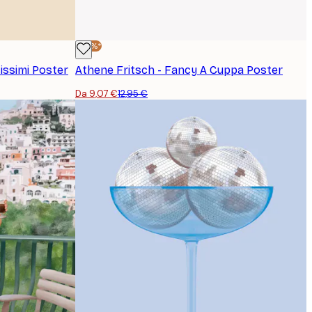
-30%*
cissimi Poster
Athene Fritsch - Fancy A Cuppa Poster
Da 9,07 €
12,95 €