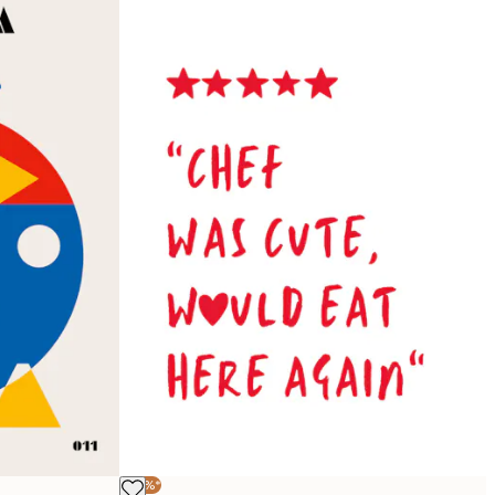
-30%*