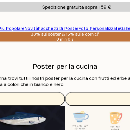
Spedizione gratuita sopra i 59 €
Più Popolare
Novità
Pacchetti Di Poster
Foto Personalizzate
Gall
30% sui poster & 15% sulle cornici*
0 min
0 s
Valido
fino
a:
2026-
08-
06
Poster per la cucina
na trovi tutti i nostri poster per la cucina con frutti ed erbe 
 a colori che in bianco e nero.