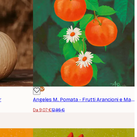
-30%*
r
Angeles M. Pomata - Frutti Arancioni e Margherite Poster
Da 9,07 €
12,95 €