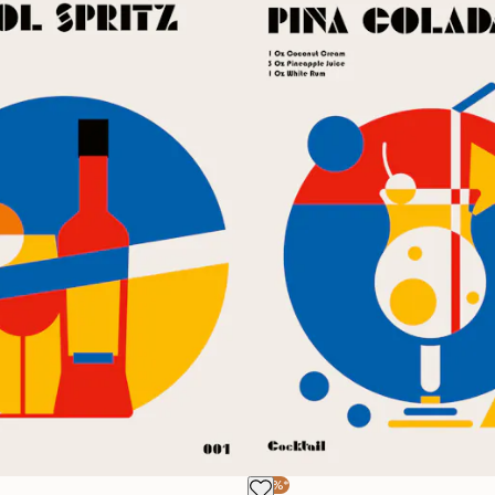
-30%*