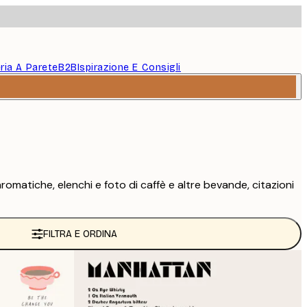
eria A Parete
B2B
Ispirazione E Consigli
aromatiche, elenchi e foto di caffè e altre bevande, citazioni
FILTRA E ORDINA