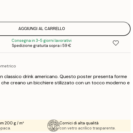
7
1
12
2
16
AGGIUNGI AL CARRELLO
2
Consegna in 3-5 giorni lavorativi
19
Spedizione gratuita sopra i 59 €
3
26
4
ometrico
un classico drink americano. Questo poster presenta forme
 che creano un bicchiere stilizzato con un tocco moderno e
um 200 g / m²
Cornici di alta qualità
 opaca.
con vetro acrilico trasparente.