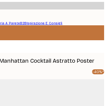
eria A Parete
B2B
Ispirazione E Consigli
Manhattan Cocktail Astratto Poster
-40%*