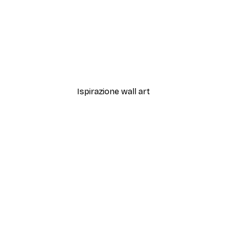
-40%*
Madison Phipps - Aragost
Da 7,77 €
12,95 €
Ispirazione wall art