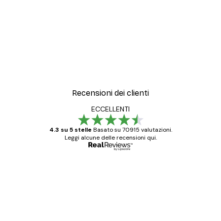
Recensioni dei clienti
ECCELLENTI
4.3 su 5 stelle
Basato su 70915 valutazioni.
Leggi alcune delle recensioni qui.
Acquirente verificato
recensioni
dei
Poster davvero bellissimi e di alta qualità!
clienti
Con queste fotografie il nostro spazio è
diventato ancora più bello! Vi ringrazio e
con piacere ho fatto un altro ordine!