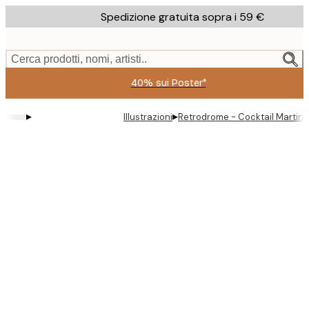
Skip
Spedizione gratuita sopra i 59 €
to
main
content.
Cerca prodotti, nomi, artisti..
40% sui Poster*
▸
▸
Illustrazioni
Retrodrome - Cocktail Martini 