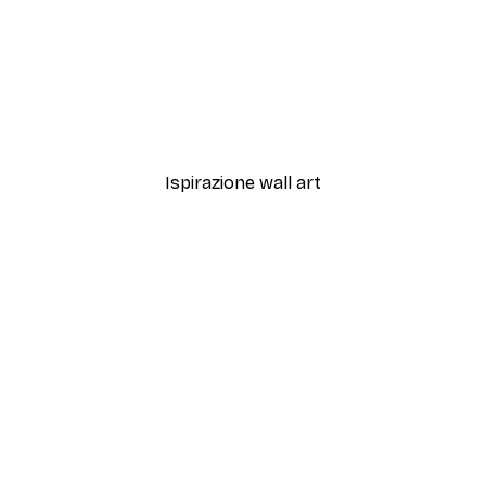
to N.1 Poster
Peonie Bianche Poster
Da 7,77 €
12,95 €
Ispirazione wall art