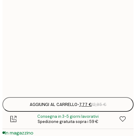
7
21x30 cm
1
12
30x40 cm
2
16
40x50 cm
2
19
50x70 cm
3
26
70x100 cm
4
Frame
options
AGGIUNGI AL CARRELLO
-
7,77 €
12,95 €
Consegna in 3-5 giorni lavorativi
Spedizione gratuita sopra i 59 €
In magazzino