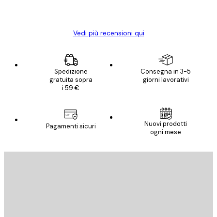
15 mag
Elena A
Vedi più recensioni qui
Spedizione
Consegna in 3-5
gratuita sopra
giorni lavorativi
i 59 €
Nuovi prodotti
Pagamenti sicuri
ogni mese
E-mail