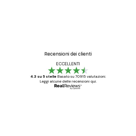
Recensioni dei clienti
ECCELLENTI
4.3 su 5 stelle
Basato su 70915 valutazioni.
Leggi alcune delle recensioni qui.
Acquirente verificato
recensioni
dei
Poster davvero bellissimi e di alta qualità!
clienti
Con queste fotografie il nostro spazio è
diventato ancora più bello! Vi ringrazio e
con piacere ho fatto un altro ordine!