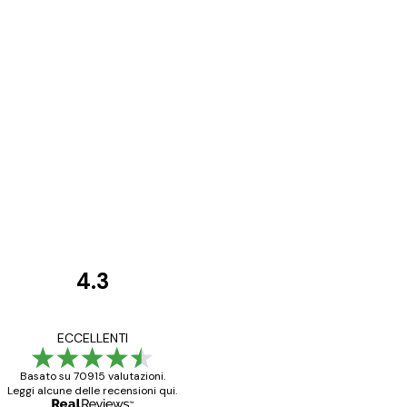
4.3
recensioni
dei
Poster davvero bellis
ECCELLENTI
clienti
ho fatto un altro ord
Basato su 70915 valutazioni.
Leggi alcune delle recensioni qui.
15 mag