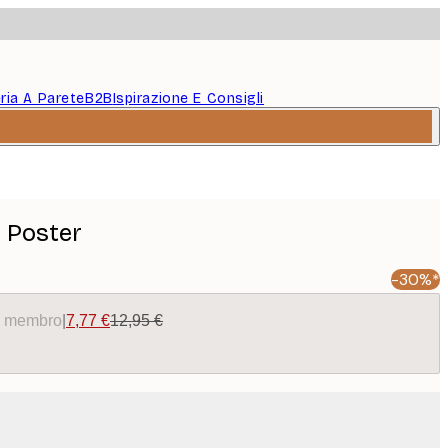
eria A Parete
B2B
Ispirazione E Consigli
o Poster
-30%*
da membro
|
7,77 €
12,95 €