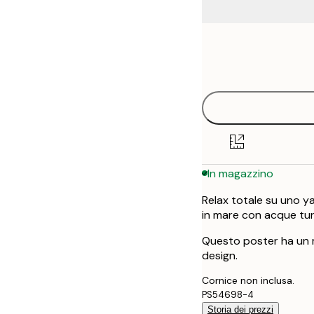
Frame
21x30 cm
options
30x40 cm
40x50 cm
50x50 cm
In magazzino
50x70 cm
Relax totale su uno y
in mare con acque tur
Questo poster ha un m
design.
Cornice non inclusa.
PS54698-4
Storia dei prezzi