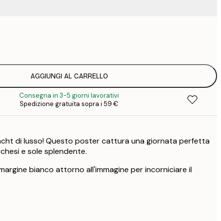
9
1
15
2
19
AGGIUNGI AL CARRELLO
2
Consegna in 3-5 giorni lavorativi
19
Spedizione gratuita sopra i 59 €
2
25
3
acht di lusso! Questo poster cattura una giornata perfetta
chesi e sole splendente.
argine bianco attorno all'immagine per incorniciare il