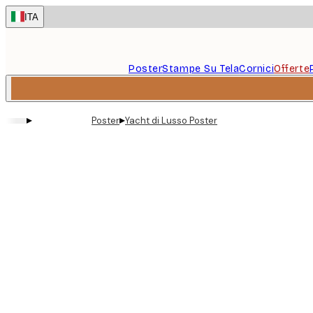
Skip
ITA
to
main
content.
Poster
Stampe Su Tela
Cornici
Offerte
▸
▸
Poster
Yacht di Lusso Poster