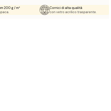
um 200 g / m²
Cornici di alta qualità
 opaca.
con vetro acrilico trasparente.