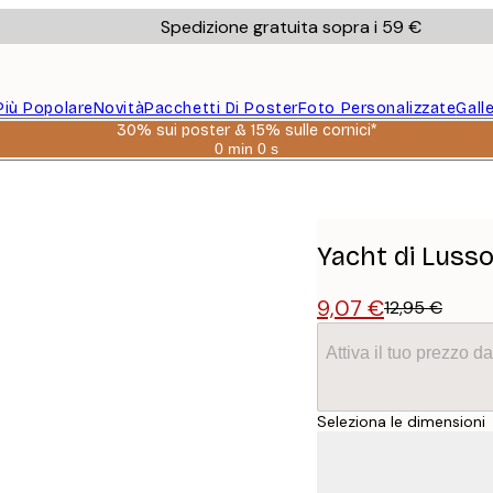
Spedizione gratuita sopra i 59 €
Più Popolare
Novità
Pacchetti Di Poster
Foto Personalizzate
Gall
30% sui poster & 15% sulle cornici*
0 min
0 s
Valido
fino
a:
2026-
08-
06
Yacht di Luss
9,07 €
12,95 €
Attiva il tuo prezzo 
Seleziona le dimensioni