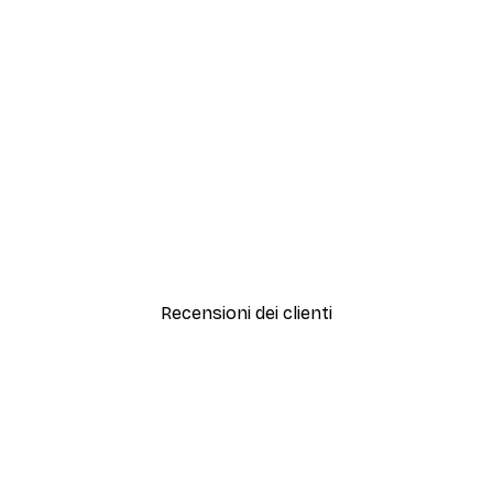
-30%*
Artful Lines No2 Poster
Da 15,02 €
21,45 €
Recensioni dei clienti
simi e di alta qualità! Con queste fotografie il nostro spazio è diventato 
ine!