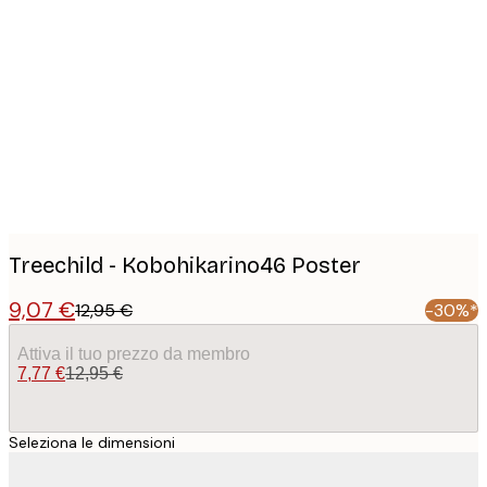
Product
images
Treechild - Kobohikarino46 Poster
9,07 €
12,95 €
-30%*
Attiva il tuo prezzo da membro
7,77 €
12,95 €
Seleziona le dimensioni