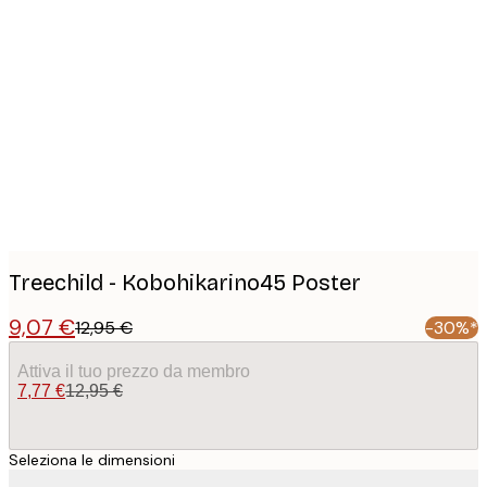
Product
images
Treechild - Kobohikarino45 Poster
9,07 €
12,95 €
-30%*
Attiva il tuo prezzo da membro
7,77 €
12,95 €
Seleziona le dimensioni