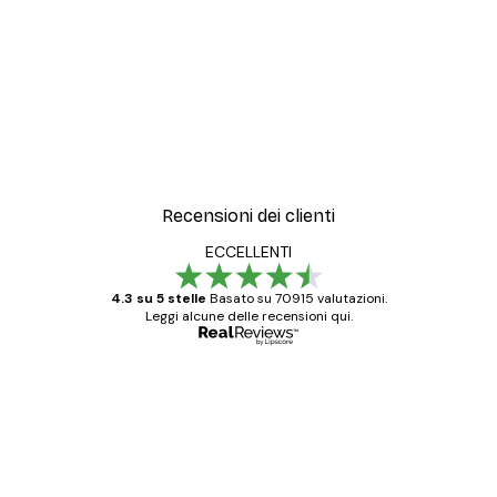
Recensioni dei clienti
ECCELLENTI
4.3 su 5 stelle
Basato su 70915 valutazioni.
Leggi alcune delle recensioni qui.
Acquirente verificato
recensioni
dei
Poster davvero bellissimi e di alta qualità!
clienti
Con queste fotografie il nostro spazio è
diventato ancora più bello! Vi ringrazio e
con piacere ho fatto un altro ordine!