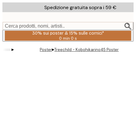
Skip
Spedizione gratuita sopra i 59 €
to
main
content.
Cerca prodotti, nomi, artisti..
30% sui poster & 15% sulle cornici*
0 min
0 s
Valido
fino
▸
▸
Poster
Treechild - Kobohikarino45 Poster
a:
2026-
08-
06