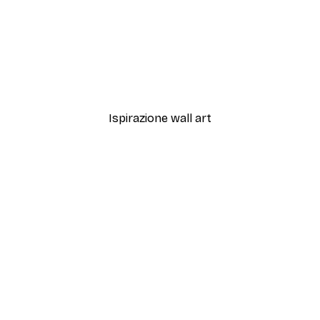
-30%*
anakako Poster
Kano Motonobu - Gru Gi
Da 15,02 €
21,45 €
Ispirazione wall art