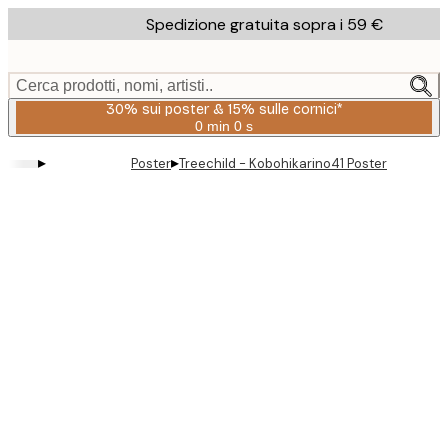
Skip
Spedizione gratuita sopra i 59 €
to
main
content.
Cerca prodotti, nomi, artisti..
30% sui poster & 15% sulle cornici*
0 min
0 s
Valido
fino
▸
▸
Poster
Treechild - Kobohikarino41 Poster
a:
2026-
08-
06