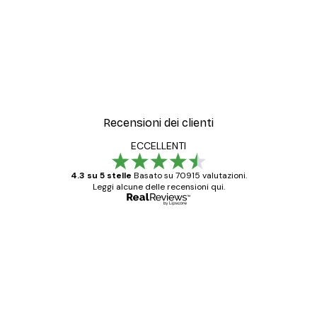
Recensioni dei clienti
ECCELLENTI
4.3 su 5 stelle
Basato su 70915 valutazioni.
Leggi alcune delle recensioni qui.
Acquirente verificato
recensioni
dei
Poster davvero bellissimi e di alta qualità!
clienti
Con queste fotografie il nostro spazio è
diventato ancora più bello! Vi ringrazio e
con piacere ho fatto un altro ordine!
15 mag