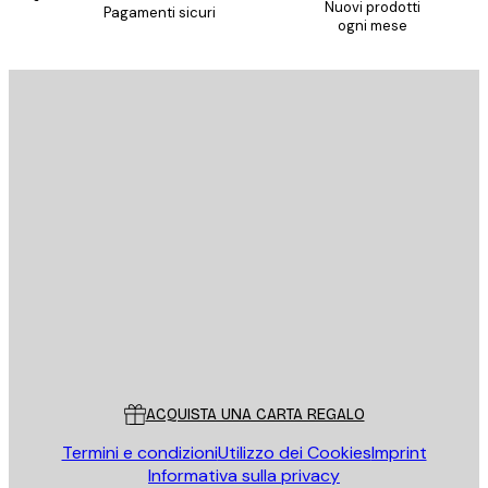
Nuovi prodotti
Pagamenti sicuri
ogni mese
E-mail
INVIA
Store
Poster Store
Servizio clienti
ACQUISTA UNA CARTA REGALO
Termini e condizioni
Utilizzo dei Cookies
Imprint
Informativa sulla privacy