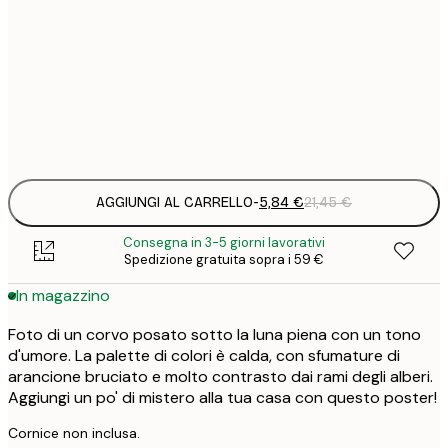
5
30x40 cm
2
8
50x70 cm
3
Frame
options
AGGIUNGI AL CARRELLO
-
5,84 €
21,45 €
Consegna in 3-5 giorni lavorativi
Spedizione gratuita sopra i 59 €
In magazzino
Foto di un corvo posato sotto la luna piena con un tono
d'umore. La palette di colori è calda, con sfumature di
arancione bruciato e molto contrasto dai rami degli alberi.
Aggiungi un po' di mistero alla tua casa con questo poster!
Cornice non inclusa.