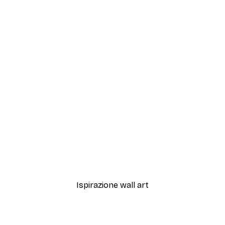
-30%*
Art Poster
Lungo il Canale Poster
Da 15,02 €
21,45 €
Ispirazione wall art