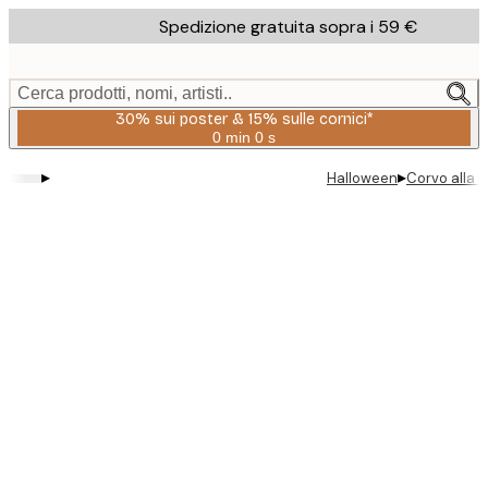
Skip
Spedizione gratuita sopra i 59 €
to
main
content.
Cerca prodotti, nomi, artisti..
30% sui poster & 15% sulle cornici*
0 min
0 s
Valido
fino
▸
▸
Halloween
Corvo alla 
a:
2026-
08-
06