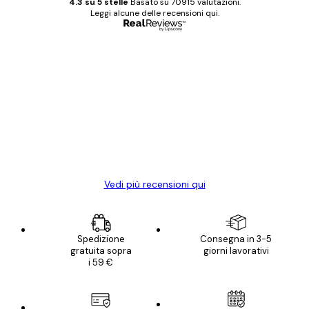
4.3 su 5 stelle
Basato su 70915 valutazioni.
Leggi alcune delle recensioni qui.
Acquirente verificato
recensioni
dei
Poster davvero bellissimi e di alta qualità!
clienti
Con queste fotografie il nostro spazio è
diventato ancora più bello! Vi ringrazio e
con piacere ho fatto un altro ordine!
15 mag
Elena A
Vedi più recensioni qui
Spedizione
Consegna in 3-5
gratuita sopra
giorni lavorativi
i 59 €