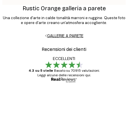
Rustic Orange galleria a parete
Una collezione d'arte in calde tonalità marroni e ruggine. Queste foto
e opere d'arte creano un'atmosfera accogliente.
GALLERIE A PARETE
Recensioni dei clienti
ECCELLENTI
4.3 su 5 stelle
Basato su 70915 valutazioni.
Leggi alcune delle recensioni qui.
Acquirente verificato
recensioni
dei
Poster davvero bellissimi e di alta qualità!
clienti
Con queste fotografie il nostro spazio è
diventato ancora più bello! Vi ringrazio e
con piacere ho fatto un altro ordine!
15 mag