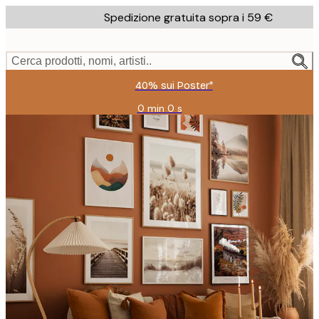
Skip
Spedizione gratuita sopra i 59 €
to
main
content.
Cerca prodotti, nomi, artisti..
40% sui Poster*
0 min
0 s
Valido
fino
a:
2026-
08-
09