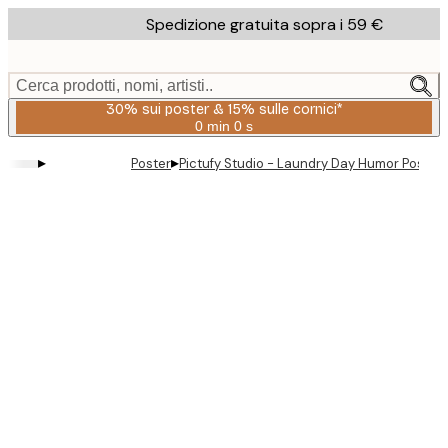
Skip
Spedizione gratuita sopra i 59 €
to
main
content.
Cerca prodotti, nomi, artisti..
30% sui poster & 15% sulle cornici*
0 min
0 s
Valido
fino
▸
▸
Poster
Pictufy Studio - Laundry Day Humor Poster
a:
2026-
08-
06