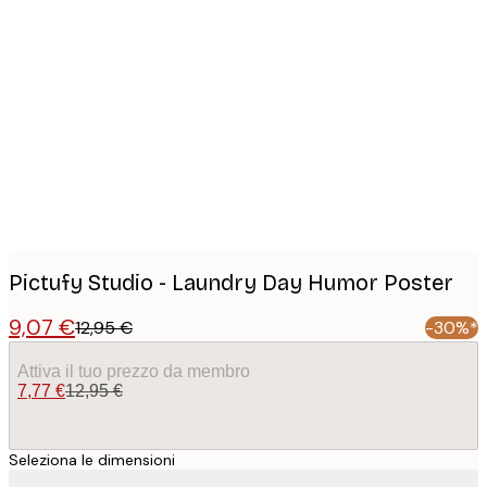
Product
images
Pictufy Studio - Laundry Day Humor Poster
9,07 €
12,95 €
-30%*
Attiva il tuo prezzo da membro
7,77 €
12,95 €
Seleziona le dimensioni