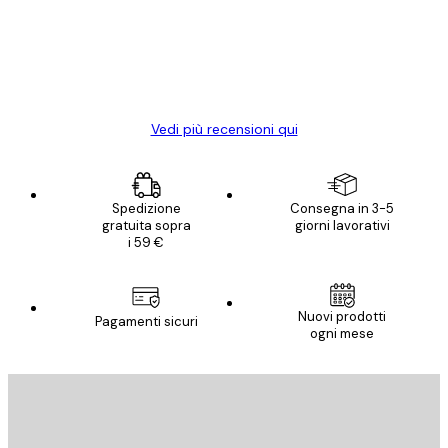
clienti
Con queste fotografie il nostro spazio è
diventato ancora più bello! Vi ringrazio e
con piacere ho fatto un altro ordine!
15 mag
Elena A
Vedi più recensioni qui
Spedizione
Consegna in 3-5
gratuita sopra
giorni lavorativi
i 59 €
Nuovi prodotti
Pagamenti sicuri
ogni mese