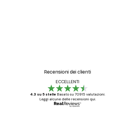
Recensioni dei clienti
ECCELLENTI
4.3 su 5 stelle
Basato su 70915 valutazioni.
Leggi alcune delle recensioni qui.
Acquirente verificato
recensioni
dei
Poster davvero bellissimi e di alta qualità!