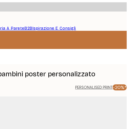
eria A Parete
B2B
Ispirazione E Consigli
bambini poster personalizzato
-20%*
PERSONALISED PRINT