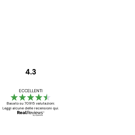
4.3
recensioni
dei
Poster davvero bellis
ECCELLENTI
clienti
ho fatto un altro ord
Basato su 70915 valutazioni.
Leggi alcune delle recensioni qui.
15 mag
Elena A