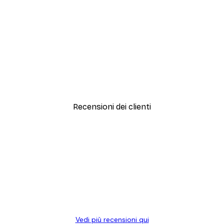
-40%*
Artful Lines No1 Poster
Da 12,87 €
21,45 €
Recensioni dei clienti
simi e di alta qualità! Con queste fotografie il nostro spazio è diventato 
ine!
Vedi più recensioni qui