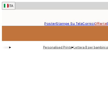
Skip
ITA
to
main
content.
Poster
Stampe Su Tela
Cornici
Offerte
▸
▸
Personalised Prints
Lettera B per bambini 