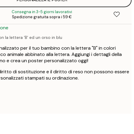
25
3
Consegna in 3-5 giorni lavorativi
33
Spedizione gratuita sopra i 59 €
4
ione
 la lettera 'B' ed un orso in blu
lizzato per il tuo bambino con la lettera "B" in colori
co animale abbinato alla lettera. Aggiungi i dettagli della
no e crea un poster personalizzato oggi!
l diritto di sostituzione e il diritto di reso non possono essere
rsonalizzati stampati su ordinazione.