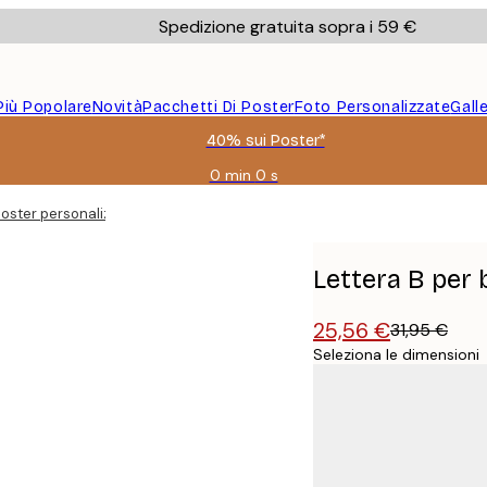
Spedizione gratuita sopra i 59 €
Più Popolare
Novità
Pacchetti Di Poster
Foto Personalizzate
Gall
40% sui Poster*
0 min
0 s
Valido
fino
poster personalizzato
a:
2026-
08-
Lettera B per 
09
25,56 €
31,95 €
Seleziona le dimensioni