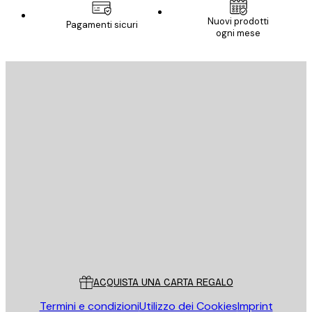
Nuovi prodotti
Pagamenti sicuri
ogni mese
E-mail
INVIA
Store
Poster Store
Servizio clienti
ACQUISTA UNA CARTA REGALO
Termini e condizioni
Utilizzo dei Cookies
Imprint