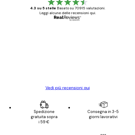
4.3 su 5 stelle
Basato su 70915 valutazioni.
Leggi alcune delle recensioni qui.
Acquirente verificato
recensioni
dei
Poster davvero bellissimi e di alta qualità!
clienti
Con queste fotografie il nostro spazio è
diventato ancora più bello! Vi ringrazio e
con piacere ho fatto un altro ordine!
15 mag
Elena A
Vedi più recensioni qui
Spedizione
Consegna in 3-5
gratuita sopra
giorni lavorativi
i 59 €