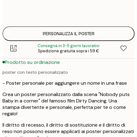
30x40 cm
3
33
50x70 cm
4
PERSONALIZZA IL POSTER
Consegna in 3-5 giorni lavorativi
Spedizione gratuita sopra i 59 €
Prodotto su ordinazione
poster con testo personalizzato
- Poster personale per aggiungere un nome in una frase
Crea un poster personalizzato dalla scena "Nobody puts
Baby in a corner" del famoso film Dirty Dancing. Una
stampa divertente e personale, perfetta per te o come
regalo!
Il diritto di recesso, il diritto di sostituzione e il diritto di
reso non possono essere applicati ai poster personalizzati