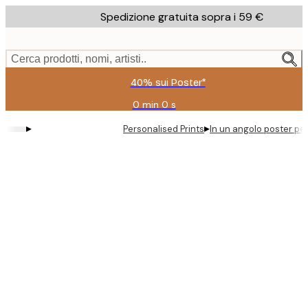
Skip
Spedizione gratuita sopra i 59 €
to
main
content.
Cerca prodotti, nomi, artisti..
40% sui Poster*
0 min
0 s
Valido
fino
▸
▸
Personalised Prints
In un angolo poster pe
a:
2026-
08-
09