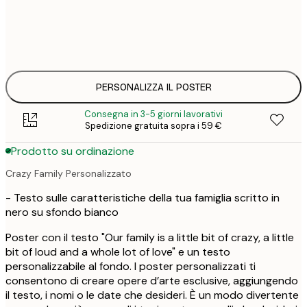
25
30x40 cm
3
33
50x70 cm
4
PERSONALIZZA IL POSTER
Consegna in 3-5 giorni lavorativi
Spedizione gratuita sopra i 59 €
Prodotto su ordinazione
Crazy Family Personalizzato
- Testo sulle caratteristiche della tua famiglia scritto in
nero su sfondo bianco
Poster con il testo "Our family is a little bit of crazy, a little
bit of loud and a whole lot of love" e un testo
personalizzabile al fondo. I poster personalizzati ti
consentono di creare opere d’arte esclusive, aggiungendo
il testo, i nomi o le date che desideri. È un modo divertente