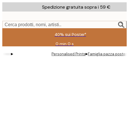
Skip
Spedizione gratuita sopra i 59 €
to
main
content.
Cerca prodotti, nomi, artisti..
40% sui Poster*
0 min
0 s
Valido
fino
▸
▸
Personalised Prints
Famiglia pazza poster 
a:
2026-
08-
09