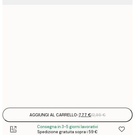
7
21x30 cm
1
12
30x40 cm
2
19
50x70 cm
3
26
70x100 cm
4
64
100x150 cm
Frame
options
AGGIUNGI AL CARRELLO
-
7,77 €
12,95 €
Consegna in 3-5 giorni lavorativi
Spedizione gratuita sopra i 59 €