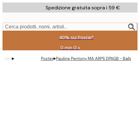
Skip
Spedizione gratuita sopra i 59 €
to
main
content.
Cerca prodotti, nomi, artisti..
40% sui Poster*
0 min
0 s
Valido
fino
▸
▸
Poster
Pauline Pentony MA ARPS DPAGB - Ballerina
a:
2026-
08-
09