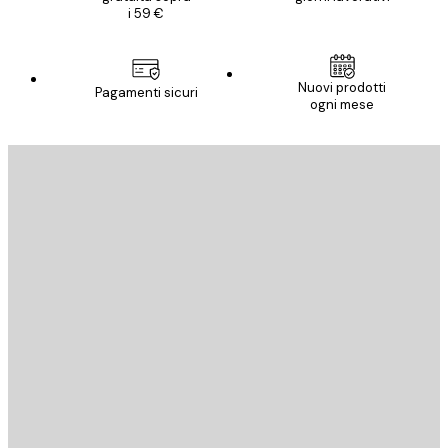
i 59 €
Nuovi prodotti
Pagamenti sicuri
ogni mese
E-mail
INVIA
Store
Poster Store
Servizio clienti