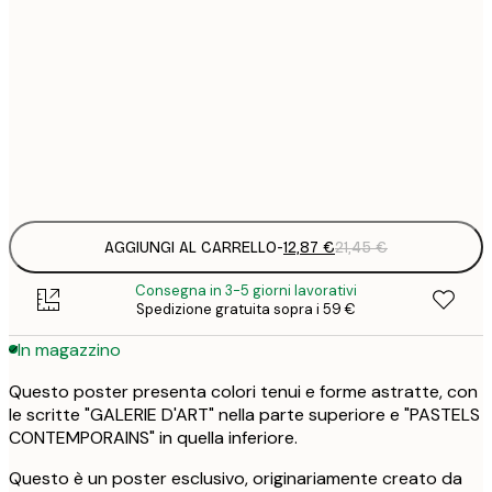
12
30x40 cm
2
19
50x70 cm
3
Frame
options
AGGIUNGI AL CARRELLO
-
12,87 €
21,45 €
Consegna in 3-5 giorni lavorativi
Spedizione gratuita sopra i 59 €
In magazzino
Questo poster presenta colori tenui e forme astratte, con
le scritte "GALERIE D'ART" nella parte superiore e "PASTELS
CONTEMPORAINS" in quella inferiore.
Questo è un poster esclusivo, originariamente creato da