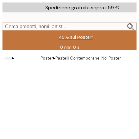
Skip
Spedizione gratuita sopra i 59 €
to
main
content.
Cerca prodotti, nomi, artisti..
40% sui Poster*
0 min
0 s
Valido
fino
▸
▸
Poster
Pastelli Contemporanei No1 Poster
a:
2026-
08-
09