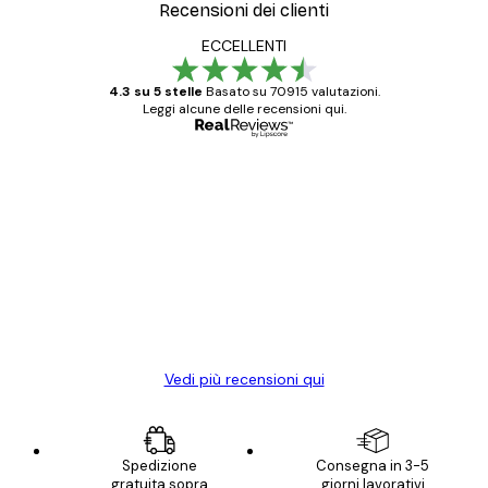
Recensioni dei clienti
ECCELLENTI
4.3 su 5 stelle
Basato su 70915 valutazioni.
Leggi alcune delle recensioni qui.
Acquirente verificato
recensioni
dei
Poster davvero bellissimi e di alta qualità!
clienti
Con queste fotografie il nostro spazio è
diventato ancora più bello! Vi ringrazio e
con piacere ho fatto un altro ordine!
15 mag
Elena A
Vedi più recensioni qui
Spedizione
Consegna in 3-5
gratuita sopra
giorni lavorativi