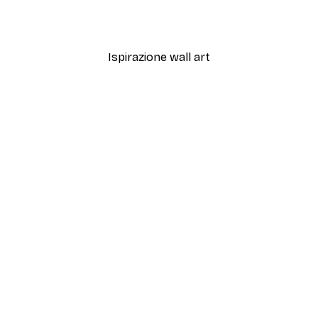
Da 7,77 €
12,95 €
Ispirazione wall art