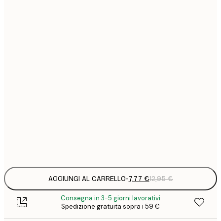
7
21x30 cm
1
12
30x40 cm
2
19
50x70 cm
3
26
70x100 cm
4
64
100x150 cm
Frame
options
AGGIUNGI AL CARRELLO
-
7,77 €
12,95 €
Consegna in 3-5 giorni lavorativi
Spedizione gratuita sopra i 59 €