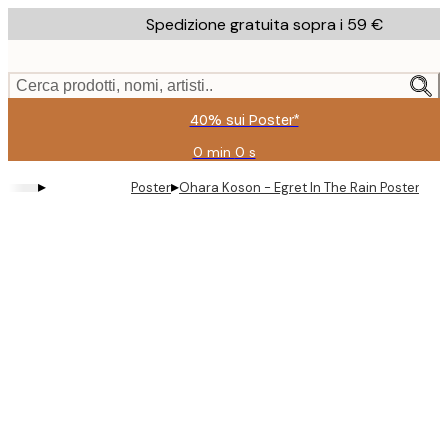
Skip
Spedizione gratuita sopra i 59 €
to
main
content.
Cerca prodotti, nomi, artisti..
40% sui Poster*
0 min
0 s
Valido
fino
▸
▸
Poster
Ohara Koson - Egret In The Rain Poster
a:
2026-
08-
09