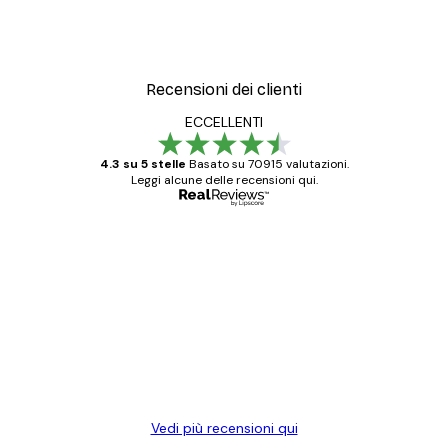
Recensioni dei clienti
ECCELLENTI
4.3 su 5 stelle
Basato su 70915 valutazioni.
Leggi alcune delle recensioni qui.
Acquirente verificato
recensioni
dei
Poster davvero bellissimi e di alta qualità!
clienti
Con queste fotografie il nostro spazio è
diventato ancora più bello! Vi ringrazio e
con piacere ho fatto un altro ordine!
15 mag
Elena A
Vedi più recensioni qui