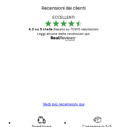
Recensioni dei clienti
ECCELLENTI
4.3 su 5 stelle
Basato su 70915 valutazioni.
Leggi alcune delle recensioni qui.
Acquirente verificato
recensioni
dei
Poster davvero bellissimi e di alta qualità!
clienti
Con queste fotografie il nostro spazio è
diventato ancora più bello! Vi ringrazio e
con piacere ho fatto un altro ordine!
15 mag
Elena A
Vedi più recensioni qui
Spedizione
Consegna in 3-5