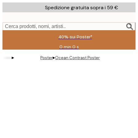
Skip
Spedizione gratuita sopra i 59 €
to
main
content.
Cerca prodotti, nomi, artisti..
40% sui Poster*
0 min
0 s
Valido
fino
▸
▸
Poster
Ocean Contrast Poster
a:
2026-
08-
09