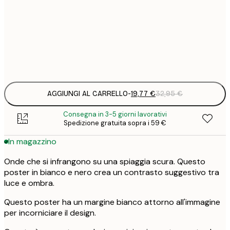
19
50x70 cm
3
Frame
options
AGGIUNGI AL CARRELLO
-
19,77 €
32,95 €
Consegna in 3-5 giorni lavorativi
Spedizione gratuita sopra i 59 €
In magazzino
Onde che si infrangono su una spiaggia scura. Questo
poster in bianco e nero crea un contrasto suggestivo tra
luce e ombra.
Questo poster ha un margine bianco attorno all'immagine
per incorniciare il design.