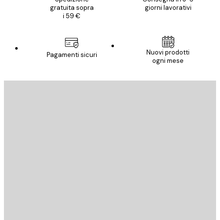
gratuita sopra
giorni lavorativi
i 59 €
Nuovi prodotti
Pagamenti sicuri
ogni mese
E-mail
INVIA
Store
Poster Store
Servizio clienti