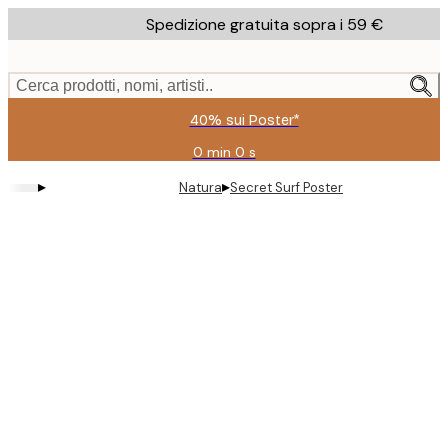
Skip
Spedizione gratuita sopra i 59 €
to
main
content.
Cerca prodotti, nomi, artisti..
40% sui Poster*
0 min
0 s
Valido
fino
▸
▸
Natura
Secret Surf Poster
a:
2026-
08-
09