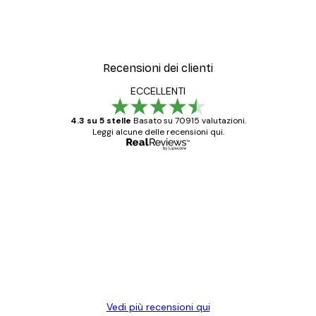
Recensioni dei clienti
ECCELLENTI
4.3 su 5 stelle
Basato su 70915 valutazioni.
Leggi alcune delle recensioni qui.
Acquirente verificato
recensioni
dei
Poster davvero bellissimi e di alta qualità!
clienti
Con queste fotografie il nostro spazio è
diventato ancora più bello! Vi ringrazio e
con piacere ho fatto un altro ordine!
15 mag
Elena A
Vedi più recensioni qui