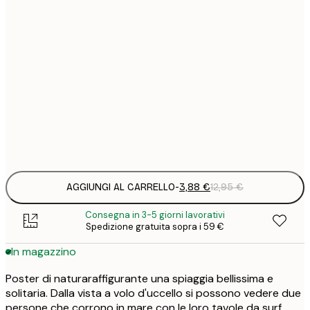
3
21x30 cm
1
5
30x40 cm
2
8
50x70 cm
3
Frame
options
AGGIUNGI AL CARRELLO
-
3,88 €
12,95 €
Consegna in 3-5 giorni lavorativi
Spedizione gratuita sopra i 59 €
In magazzino
Poster di naturaraffigurante una spiaggia bellissima e
solitaria. Dalla vista a volo d'uccello si possono vedere due
persone che corrono in mare con le loro tavole da surf.