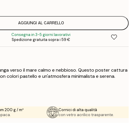
1
12
2
16
AGGIUNGI AL CARRELLO
2
Consegna in 3-5 giorni lavorativi
16
Spedizione gratuita sopra i 59 €
2
21
3
29
4
llunga verso il mare calmo e nebbioso. Questo poster cattura
on colori pastello e un'atmosfera minimalista e serena.
um 200 g / m²
Cornici di alta qualità
 opaca.
con vetro acrilico trasparente.