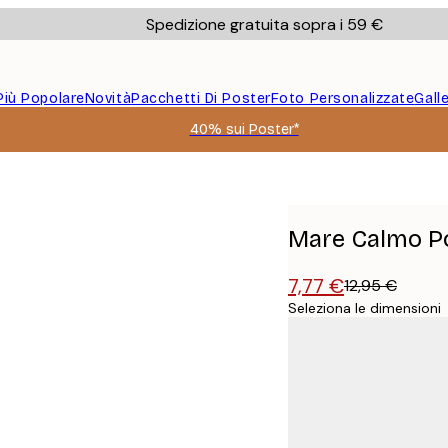
Spedizione gratuita sopra i 59 €
Più Popolare
Novità
Pacchetti Di Poster
Foto Personalizzate
Gall
40% sui Poster*
Mare Calmo P
7,77 €
12,95 €
Seleziona le dimensioni