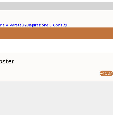
eria A Parete
B2B
Ispirazione E Consigli
oster
-40%*