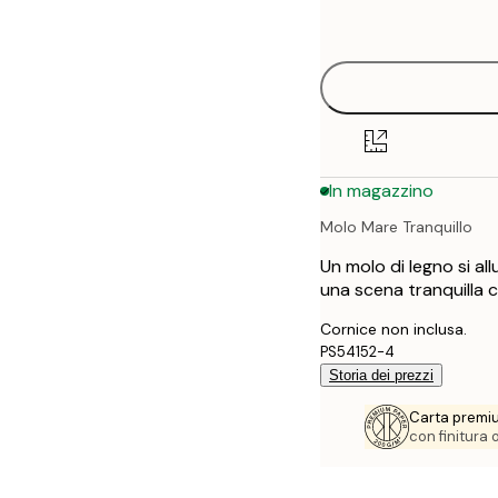
options
30x40 cm
40x50 cm
50x50 cm
In magazzino
50x70 cm
Molo Mare Tranquillo
70x100 cm
Un molo di legno si a
una scena tranquilla c
Cornice non inclusa.
PS54152-4
Storia dei prezzi
Carta premi
con finitura