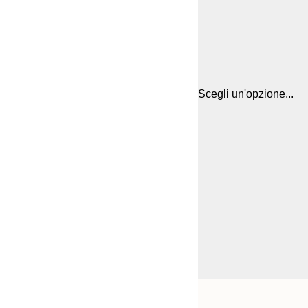
Scegli un'opzione...
Frame
21x30 cm