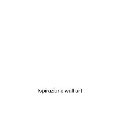
-40%*
Magnolia Beige Poster
Da 7,77 €
12,95 €
Ispirazione wall art