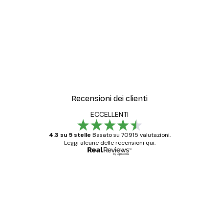
Recensioni dei clienti
ECCELLENTI
4.3 su 5 stelle
Basato su 70915 valutazioni.
Leggi alcune delle recensioni qui.
Acquirente verificato
recensioni
dei
Poster davvero bellissimi e di alta qualità!
clienti
Con queste fotografie il nostro spazio è
diventato ancora più bello! Vi ringrazio e