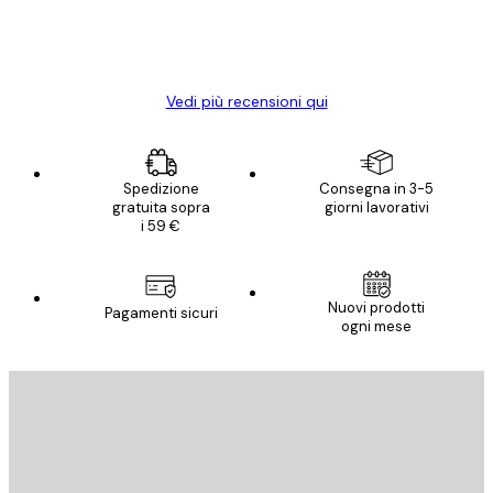
con piacere ho fatto un altro ordine!
15 mag
Elena A
Vedi più recensioni qui
Spedizione
Consegna in 3-5
gratuita sopra
giorni lavorativi
i 59 €
Nuovi prodotti
Pagamenti sicuri
ogni mese