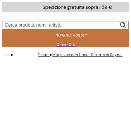
Skip
Spedizione gratuita sopra i 59 €
to
main
content.
Cerca prodotti, nomi, artisti..
40% sui Poster*
0 min
0 s
Valido
fino
▸
▸
Poster
Marja van den Hurk - Ritratto di Sogno Flor
a:
2026-
08-
09