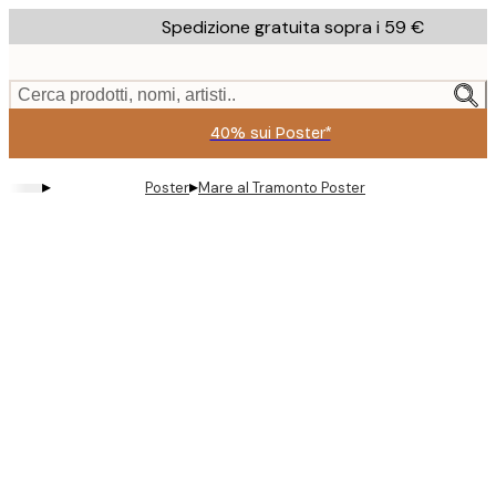
Skip
Spedizione gratuita sopra i 59 €
to
main
content.
Cerca prodotti, nomi, artisti..
40% sui Poster*
▸
▸
Poster
Mare al Tramonto Poster