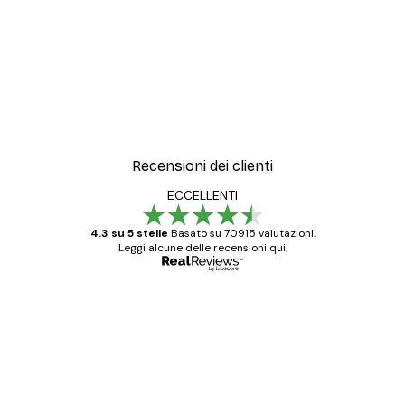
Recensioni dei clienti
ECCELLENTI
4.3 su 5 stelle
Basato su 70915 valutazioni.
Leggi alcune delle recensioni qui.
Acquirente verificato
recensioni
dei
Poster davvero bellissimi e di alta qualità!
clienti
Con queste fotografie il nostro spazio è
diventato ancora più bello! Vi ringrazio e
con piacere ho fatto un altro ordine!