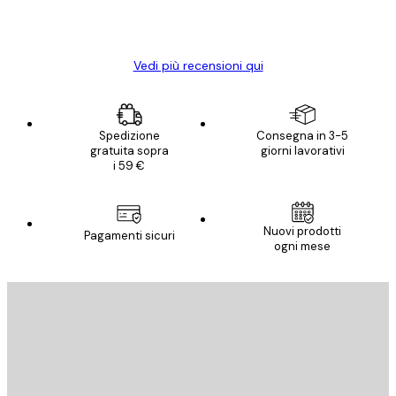
15 mag
Elena A
Vedi più recensioni qui
Spedizione
Consegna in 3-5
gratuita sopra
giorni lavorativi
i 59 €
Nuovi prodotti
Pagamenti sicuri
ogni mese
E-mail